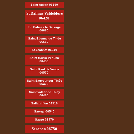
Saint Auban 06390
St Dalmas Valdeblore
06420
St Dalmas le Selvage
06660
Saint Etienne de Tinée
06660
St Jeannet 06640
Saint Martin Vésubie
06450
Saint Paul de Vence
06570
Saint Sauveur sur Tinée
06420
Saint Vallier de Thiey
06460
Sallagriffon 06910
Saorge 06540
Sauze 06470
Seranon 06750