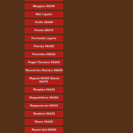
Mougins 06250
Noli Ligurie
Peille 06440
Peone 06470
Perinaldo Ligurie
Pierlas 06260
Pierrefeu 06910
Puget Theniers 06260
Revest les Roches 06830
Rigaud 06260 Daluis
06470
Rimplas 06420
Roquebilliere 06450
Roquesteron 06910
Roubion 06420
Roure 06420
Rouret (le) 06650