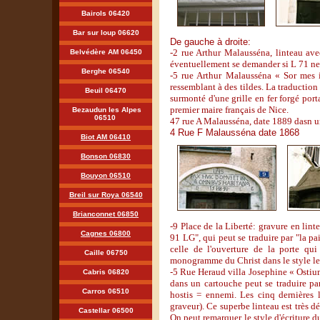
Bairols 06420
Bar sur loup 06620
De gauche à droite:
-2 rue Arthur Malausséna, linteau av
Belvédère AM 06450
éventuellement se demander si L 71 ne 
Berghe 06540
-5 rue Arthur Malausséna « Sor mes i
ressemblant à des tildes. La traductio
Beuil 06470
surmonté d'une grille en fer forgé po
premier maire français de Nice.
Bezaudun les Alpes
06510
47 rue A Malausséna, date 1889 dasn u
4 Rue F Malausséna date 1868
Biot AM 06410
Bonson 06830
Bouyon 06510
Breil sur Roya 06540
Brianconnet 06850
-9 Place de la Liberté: gravure en
Cagnes 06800
91 LG", qui peut se traduire par "la pa
celle de l'ouverture de la porte qui
Caille 06750
monogramme du Christ dans le style le
-
5 Rue Heraud villa Josephine « Ostiu
Cabris 06820
dans un cartouche peut se traduire pa
Carros 06510
hostis = ennemi. Les cinq dernières 
graveur). Ce superbe linteau est très dé
Castellar 06500
On peut remarquer le style d'écriture 