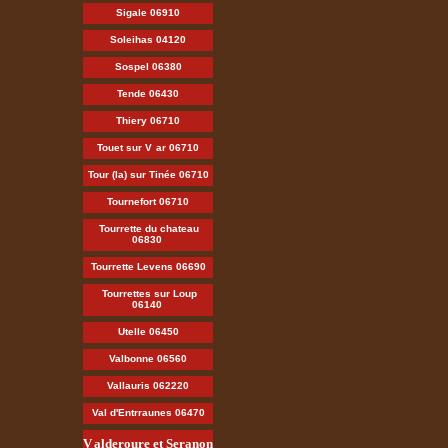
Sigale 06910
Soleihas 04120
Sospel 06380
Tende 06430
Thiery 06710
Touet sur V
ar 06710
Tour (la) sur Tinée 06710
Tournefort 06710
Tourrette du chateau
06830
Tourrette Levens 06690
Tourrettes sur Loup
06140
Utelle 06450
Valbonne 06560
Vallauris 062220
Val d'Entrraunes 06470
V
alderoure et Seranon