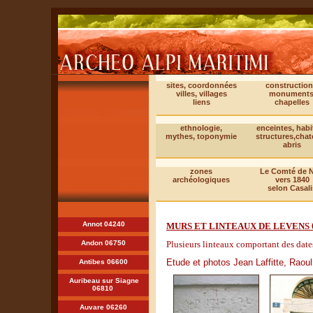
sites, coordonnées
construction
villes, villages
monuments
liens
chapelles
ethnologie,
enceintes, habi
mythes, toponymie
structures,cha
abris
zones
Le Comté de N
archéologiques
vers 1840
selon Casali
Annot 04240
MURS ET LINTEAUX DE LEVENS 
Andon 06750
Plusieurs linteaux comportant des date
Etude et photos Jean Laffitte, Raou
Antibes 06600
Auribeau sur Siagne
06810
Auvare 06260