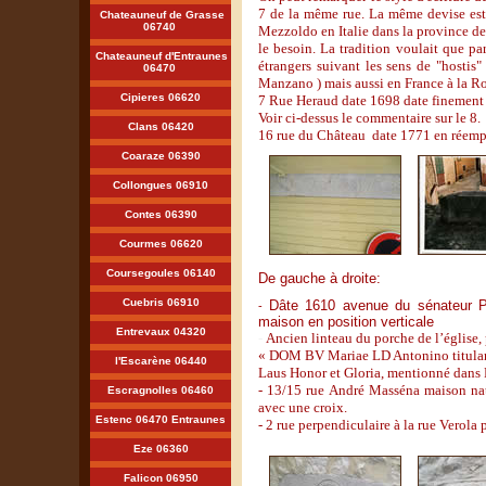
7 de la même rue. La même devise est 
Chateauneuf de Grasse
06740
Mezzoldo en Italie dans la province de
le besoin. La tradition voulait que pa
Chateauneuf d'Entraunes
étrangers suivant les sens de "hostis"
06470
Manzano ) mais aussi en France à la Ro
Cipieres 06620
7 Rue Heraud date 1698 date finement ci
Voir ci-dessus le commentaire sur le 8.
Clans 06420
16 rue du Château date 1771 en réemploi
Coaraze 06390
Collongues 06910
Contes 06390
Courmes 06620
Coursegoules 06140
De gauche à droite:
Cuebris 06910
Dâte 1610 avenue du sénateur Pel
-
maison en position verticale
Entrevaux 04320
-
Ancien linteau du porche de l’église, 
« DOM BV Mariae LD Antonino titular
l'Escarène 06440
Laus Honor et Gloria, mentionné dans
- 13/15 rue André Masséna maison nat
Escragnolles 06460
avec une croix.
Estenc 06470 Entraunes
- 2 rue perpendiculaire à la rue Verola 
Eze 06360
Falicon 06950