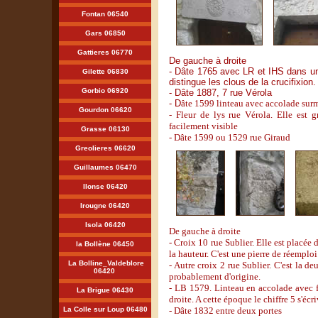
Fontan 06540
Gars 06850
Gattieres 06770
De gauche à droite
- Dâte 1765 avec LR et IHS dans u
Gilette 06830
distingue les clous de la crucifixion
Gorbio 06920
- Dâte 1887, 7 rue Vérola
- D
âte 1599 linteau avec accolade sur
Gourdon 06620
- Fleur de lys rue Vérola. Elle est 
facilement visible
Grasse 06130
- Dâte 1599 ou 1529 rue Giraud
Greolieres 06620
Guillaumes 06470
Ilonse 06420
Irougne 06420
Isola 06420
De gauche à droite
- Croix 10 rue Sublier. Elle est placée 
la Bollène 06450
la hauteur. C'est une pierre de réemploi
La Bolline_Valdeblore
- Autre croix 2 rue Sublier. C'est la d
06420
probablement d'origine.
- LB 1579. Linteau en accolade avec f
La Brigue 06430
droite. A cette époque le chiffre 5 s'éc
La Colle sur Loup 06480
- Dâte 1832 entre deux portes