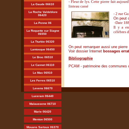
- Fleur de lys. Cette pierre fait aujour
La Gaude 06610
linteau cassé
La Roche Valdeblore
- 2 rue Gu
06420
On peut 
-Date 188
La Penne 06
Il y a e
La Roquette sur Siagne
célèbres d
06550
La Tturbie 06320
On peut remarquer aussi une pierre 
Lantosque 06450
Voir dossier Internet
bossages erra
Le Broc 06510
Bibliographie
Le Cannet 06110
PCAM - patrimoine des communes de
Le Mas 06910
Les Ferres 06510
Levens 06670
Luceram 06440
Malaussene 06710
Marie 06420
Menton 06500
Mouans Sartoux 06370