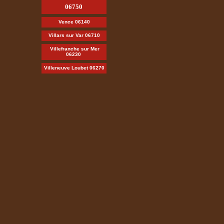
06750
Vence 06140
Villars sur Var 06710
Villefranche sur Mer
06230
Villeneuve Loubet 06270