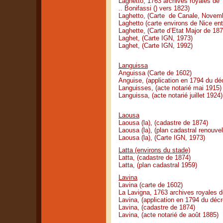
Laghetto, 1763 archives r
.. Bonifassi () vers 1823)
Laghetto, (Carte de Canale, Novem
Laghetto (carte environs de Nice en
Laghette, (Carte d’Etat Major de 187
Laghet, (Carte IGN, 1973)
Laghet, (Carte IGN, 1992)
Languissa
Anguissa (Carte de 1602)
Anguise, (application en 1794 du dé
Languisses, (acte notarié mai 1915)
Languissa, (acte notarié juillet 1924)
Laousa
Laousa (la), (cadastre de 1874)
Laousa (la), (plan cadastral renouve
Laousa (la), (Carte IGN, 1973)
Latta (environs du stade)
Latta, (cadastre de 1874)
Latta, (plan cadastral 1959)
Lavina
Lavina (carte de 1602)
La Lavigna, 1763 archives royales d
Lavina, (application en 1794 du déc
Lavina, (cadastre de 1874)
Lavina, (acte notarié de août 1885)