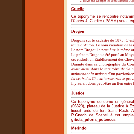
Reymond Georges et Jean Edouard Dugan 
Cruelle
Ce toponyme se rencontre notamment 
D'après J. Cordier (IPAAM) serait équ
Drogon
Drogons sur le cadastre de 1875. C’est
route d’Auron. Le nom viendrait de la 
Le nom Drogoul a peut-être la même or
Le prénom Drogon a été porté au Moyen
cet endroit un Etablissement des Cheva
Durante dans sa chorographie du Comt
avait aussi dans le territoire de Sa
maintenant la maison d’un particulier.
La croix des Chevaliers se trouve gravé
Il y aurait donc peut-être un lien entr
Justice
Ce toponyme concerne en général 
(06320), plateau de la Justice à Ez
lieudit près du fort Saint Roch. A
R.Gnech de Sospel à cet emplace
gibets_piloris_potences
Merindol