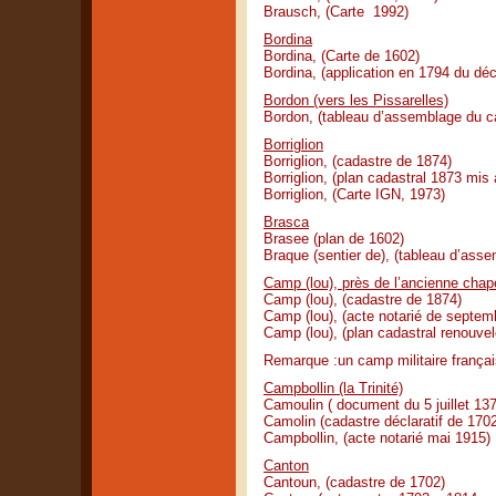
Brausch, (Carte 1992)
Bordina
Bordina, (Carte de 1602)
Bordina, (application en 1794 du dé
Bordon (vers les Pissarelles)
Bordon, (tableau d’assemblage du c
Borriglion
Borriglion, (cadastre de 1874)
Borriglion, (plan cadastral 1873 mis 
Borriglion, (Carte IGN, 1973)
Brasca
Brasee (plan de 1602)
Braque (sentier de), (tableau d’ass
Camp (lou), près de l’ancienne chape
Camp (lou), (cadastre de 1874)
Camp (lou), (acte notarié de septem
Camp (lou), (plan cadastral renouve
Remarque :un camp militaire français
Campbollin (la Trinité)
Camoulin ( document du 5 juillet 13
Camolin (cadastre déclaratif de 170
Campbollin, (acte notarié mai 1915)
Canton
Cantoun, (cadastre de 1702)