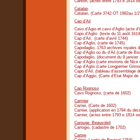
Canton, (actes entre 1793 e 1814 se
Catalan
Catalan, (Carte 3742 OT 1992au 1/
Cap d’Ail
Cavo d’Agio et cavo d’Aglio (acte d’i
Capo d’Aglio (texte du 11 août 1614
Cap d’Ail, (carte d’avril 1744)
Cap d’Aglio, (carte de 1745)
Capodaglio, 1763 archives royales d
Cap d’Aglio ou du d’Ail (carte de Bou
Capodaglio, (document du 9 janvier 
Cap d’Aglio (carte environs de Nice 
Cap d’Aglio (carte Longpérrier Grim
Capo d’Ail, (tableau d’assemblage d
Cap d’Aggio, (Carte d’Etat Major de
Cap Rognoso
Cavo Rognoso, (carte de 1602)
Carrnier
Carnei, (Carte de 1602)
Carnier, (application en 1794 du dé
Carnier, (actes entre 1793 e 1814 se
Carouge Beausoleil
Carrogio, (cadastre de 1702)
Carpre
Calpre, ( carte de Bourcet 1764)