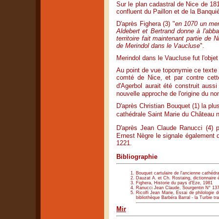
Sur le plan cadastral de Nice de 181
confluent du Paillon et de la Banqui
D'après Fighera (3) "
en 1070 un mem
Aldebert et Bertrand donne à l'abb
territoire fait maintenant partie de
de Merindol dans le Vaucluse
".
Merindol dans le Vaucluse fut l'objet
Au point de vue toponymie ce texte e
comté de Nice, et par contre cet
d'Agerbol aurait été construit aus
nouvelle approche de l'origine du nom
D'après Christian Bouquet (1) la plu
cathédrale Saint Marie du Château n
D'après Jean Claude Ranucci (4)
Ernest Nègre le signale également 
1221.
Bibliographie
Bouquet cartulaire de l'ancienne cathédr
Dauzat A. et Ch. Rostaing, dictionnaire
Fighera, Historie du pays d'Eze, 1981
Ranucci Jean Claude, Sourgentin N° 137 
Ricolfi Jean Marie, Essai de philologie 
bibliothèque Barbéra Barral - la Turbie tr
Mir