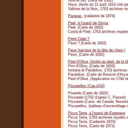
Noscie (le), (carte de 1602)
Noce, (texte du 11 août 1614 cité pa
Vallone de la Noix, 1763 archives ro
Parasac,
(cadastre de 1874)
Peel, à l’ouest de Grima
Peel, (Carte de 1602)
Costa di Peel, 1763 archives royale
Peire Ciate ?
Peun ? (Carte de 1602)
Peun (secteur de la tête de chien )
Peun, (Carte de 1602)
Pied d’Olive, Grotte au pied de la t
Pen d’Olivo, (Carte de 1602)
fontana di Pandolivo, 1763 archives
Pandolive, (Carte de Bourcet d’Arço
Pied d’Olive, (Application en 1794 
Pissarelles (Cap d’Ail)
Pisarele (Carte de 1602)
Piscarele (1702 d’après C. Passet)
Pissarela (Carte de Canale, Novem
Pissarelles, (tableau d’assemblage 
Picca Terra, à l’ouest de Esperaye
Picca Terra, 1763 archives royales 
Picca Terra, (Cadastre 1874)
Picca Terra, (Carte de 1973)