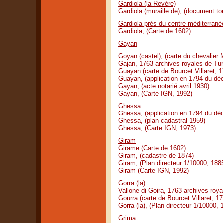
Gardiola (la Revère)
Gardiola (muraille de), (document to
Gardiola près du centre méditerrané
Gardiola, (Carte de 1602)
Gayan
Goyan (castel), (carte du chevalier M
Gajan, 1763 archives royales de Tur
Guayan (carte de Bourcet Villaret, 1
Guayan, (application en 1794 du dé
Gayan, (acte notarié avril 1930)
Gayan, (Carte IGN, 1992)
Ghessa
Ghessa, (application en 1794 du dé
Ghessa, (plan cadastral 1959)
Ghessa, (Carte IGN, 1973)
Giram
Girame (Carte de 1602)
Giram, (cadastre de 1874)
Giram, (Plan directeur 1/10000, 188
Giram (Carte IGN, 1992)
Gorra (la)
Vallone di Goira, 1763 archives roya
Gourra (carte de Bourcet Villaret, 17
Gorra (la), (Plan directeur 1/10000,
Grima