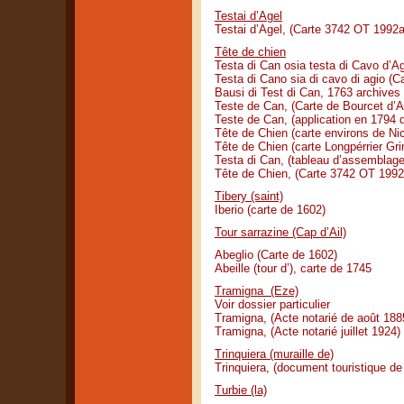
Testai d’Agel
Testai d’Agel, (Carte 3742 OT 1992
Tête de chien
Testa di Can osia testa di Cavo d’Agl
Testa di Cano sia di cavo di agio (C
Bausi di Test di Can, 1763 archives 
Teste de Can, (Carte de Bourcet d’
Teste de Can, (application en 1794 
Tête de Chien (carte environs de Ni
Tête de Chien (carte Longpérrier Gr
Testa di Can, (tableau d’assemblag
Tête de Chien, (Carte 3742 OT 199
Tibery (saint)
Iberio (carte de 1602)
Tour sarrazine (Cap d’Ail)
Abeglio (Carte de 1602)
Abeille (tour d’), carte de 1745
Tramigna (Eze)
Voir dossier particulier
Tramigna, (Acte notarié de août 188
Tramigna, (Acte notarié juillet 1924)
Trinquiera (muraille de)
Trinquiera, (document touristique d
Turbie (la)