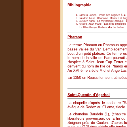
Bibliographie
Barbera Lucien - Peille des origines à � 
Baudoin Louis, Chanoine, Monaco et l'Ag
Breklien Yann - La mythologie celtique -
Ricolfis Jean Marie - Essai de philologi
II - Bibliothèque Barbéra �à La Turbie
Pharaon
Le terme Pharaon ou Pharaoun appara
basse vallée du Var. L’emplacement
bout d’un petit plateau. Ce terme e
le nom de la ville de Faro pourrai
Hospice à Saint Jean Cap Ferrat 
dérivent du nom de l'ile de Pharos e
Au XVIIème siècle Michel Ange Lascar
En 1350 en Roussillon sont utilisées
Saint-Quentin d'Agerbol
La chapelle d'après le cadastre "S
évêque de Rodez au CI ème,siècle.
Le chanoine Baudoin (1), (chapitre
libérateurs provençaux de la fin du 
Seignon près de Coulon. D'après lu
mais au XVII ème siècle elle tombe en