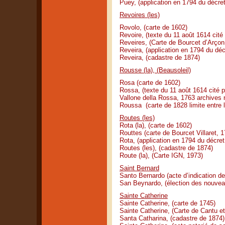
Puey, (application en 1794 du décre
Revoires (les)
Rovolo, (carte de 1602)
Revoire, (texte du 11 août 1614 cité
Reveires, (Carte de Bourcet d’Arçon
Reveira, (application en 1794 du dé
Reveira, (cadastre de 1874)
Rousse (la), (Beausoleil)
Rosa (carte de 1602)
Rossa, (texte du 11 août 1614 cité p
Vallone della Rossa, 1763 archives 
Roussa (carte de 1828 limite entre
Routes (les)
Rota (la), (carte de 1602)
Routtes (carte de Bourcet Villaret, 
Rota, (application en 1794 du décre
Routes (les), (cadastre de 1874)
Route (la), (Carte IGN, 1973)
Saint Bernard
Santo Bernardo (acte d’indication de
San Beynardo, (élection des nouveau
Sainte Catherine
Sainte Catherine, (carte de 1745)
Sainte Catherine, (Carte de Cantu et
Santa Catharina, (cadastre de 1874)