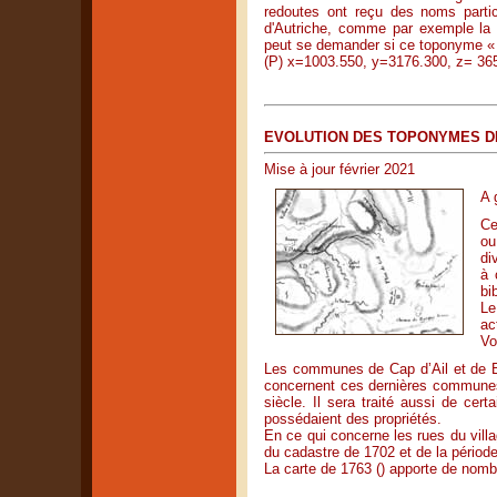
redoutes ont reçu des noms parti
d'Autriche, comme par exemple la
peut se demander si ce toponyme « V
(P) x=1003.550, y=3176.300, z= 36
EVOLUTION DES TOPONYMES DE
Mise à jour février 2021
A 
Ce
ou
di
à 
bi
Le
ac
Vo
Les communes de Cap d’Ail et de B
concernent ces dernières commune
siècle. Il sera traité aussi de ce
possédaient des propriétés.
En ce qui concerne les rues du vill
du cadastre de 1702 et de la périod
La carte de 1763 () apporte de nom