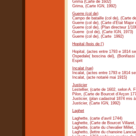
Grima (Carte de 1602)
Grima, (Carte IGN, 1992)
Guerre (col de)
Campo de bataille (col de), (Carte de
Guerre (col de), (Carte d’Etat Major
Guerre (col de), (Plan directeur 1/1
Guerre (col de), (Carte IGN, 1973)
Guerre (col de), (Carte 1992)
Hopital (bois de l’)
Hopital, (actes entre 1793 e 1814 se
Ospedale( boscina del), (Bonifassi
Esprit
Incalat (rue)
Incalat, (actes entre 1793 e 1814 se
Incalat, (acte notarié mai 1915)
Justicier
Lestellier, (carte de 1602, selon A. 
Pilon, (Carte de Bourcet d’Arçon 17
Justicier, (plan cadastral 1874 mis à
Justicier, (Carte IGN, 1992)
Laghet
Laghette, (carte d’avril 1744)
Laghette, (Carte de Bourcet Villaret,
Laghette, (carte du chevalier Millet,
Laghetto, (lettre du chanoine Lanci