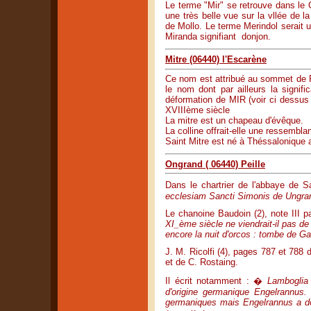
Le terme "Mir" se retrouve dans le 
une très belle vue sur la vllée de 
de Mollo. Le terme Merindol serait u
Miranda signifiant donjon.
Mitre (06440) l'Escarène
Ce nom est attribué au sommet de Pi
le nom dont par ailleurs la signifi
déformation de MIR (voir ci dessus )
XVIIIème siècle
La mitre est un chapeau d'évêque.
La colline offrait-elle une ressemb
Saint Mitre est né à Théssalonique
Ongrand ( 06440) Peille
Dans le chartrier de l'abbaye de 
ecclesiam Sancti Simonis de Ungrani
Le chanoine Baudoin (2), note III p
XI_ème siècle ne viendrait-il pas d
encore la nuit d'orcos : tombe de G
J. M. Ricolfi (4), pages 787 et 788
et de C. Rostaing.
Il écrit notamment : �
Lamboglia 
d'origine germanique Engelrannus
germaniques mais Engelrannus a do