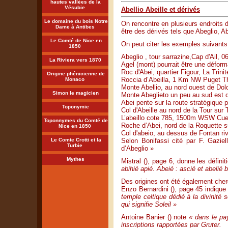
hautes vallées de la
Vésubie
Abellio Abeille et dérivés
Le domaine du bois Notre
On rencontre en plusieurs endroits 
Dame à Antibes
être des dérivés tels que Abeglio, Abe
Le Comté de Nice en
On peut citer les exemples suivants
1850
Abeglio , tour sarrazine,Cap d'Ail, 0
La Riviera vers 1870
Agel (mont) pourrait être une déform
Roc d'Abei, quartier Figour, La Trinit
Origine phénicienne de
Roccia d’Abeilla, 1 Km NW Puget T
Monaco
Monte Abellio, au nord ouest de Dolc
Simon le magicien
Monte Abeglieto un peu au sud est 
Abei pente sur la route stratégique
Toponymie
Col d'Abeille au nord de la Tour sur 
L’abeillo cote 785, 1500m WSW Cue
Toponnymes du Comté de
Roche d’Abei, nord de la Roquette s
Nice en 1850
Col d'abeio, au dessus de Fontan riv
Le Comte Crotti et la
Selon Bonifassi cité par F. Gaziell
Turbie
d’Abeglio »
Mythes
Mistral (), page 6, donne les défini
abihié apié.
Abeié : ascié et abelié 
Des origines ont été également cher
Enzo Bernardini (), page 45 indique
temple celtique dédié à la divinité
qui signifie Soleil »
Antoine Banier () note
« dans le pa
inscriptions rapportées par Gruter.