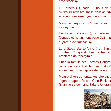
ème siècle
�.
L. Barbera (1), page 18 nous dit
plusieurs reprises sur le nord de l'
et Turin poussèrent jusque sur la côt
Mais remarquons qu'il se posait
toponymie.
De Yann Brekilien (3), ont été ext
Oengus et notamment page 392 : 
suprême de l'Irlande
�.
Le château Sainte Anne à La Trinit
comtes d'Ongrand. Des textes sur 
problème de toponymie.
Enfin la famille des Comtes Hongran
particulier vers 1770 la maison du 2
anciennes orthographes de ce nom po
Malgré diverses tentatives d'expli
légende rapportée par Yann Breklien
Grainnié se combinant dans Ongran