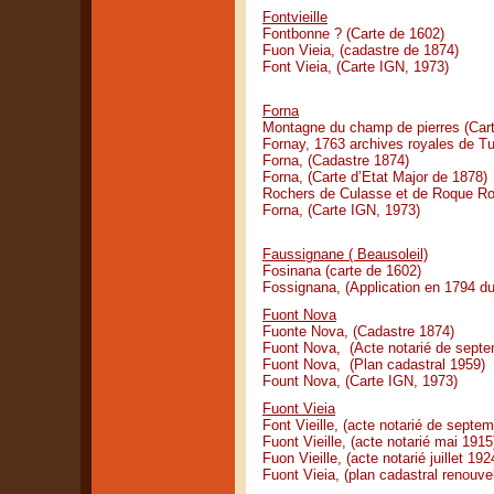
Fontvieille
Fontbonne ? (Carte de 1602)
Fuon Vieia, (cadastre de 1874)
Font Vieia, (Carte IGN, 1973)
Forna
Montagne du champ de pierres (Cart
Fornay, 1763 archives royales de Tu
Forna, (Cadastre 1874)
Forna, (Carte d’Etat Major de 1878)
Rochers de Culasse et de Roque Ro
Forna, (Carte IGN, 1973)
Faussignane ( Beausoleil)
Fosinana (carte de 1602)
Fossignana, (Application en 1794 du
Fuont Nova
Fuonte Nova, (Cadastre 1874)
Fuont Nova, (Acte notarié de sept
Fuont Nova, (Plan cadastral 1959)
Fount Nova, (Carte IGN, 1973)
Fuont Vieia
Font Vieille, (acte notarié de septe
Fuont Vieille, (acte notarié mai 1915
Fuon Vieille, (acte notarié juillet 192
Fuont Vieia, (plan cadastral renouve