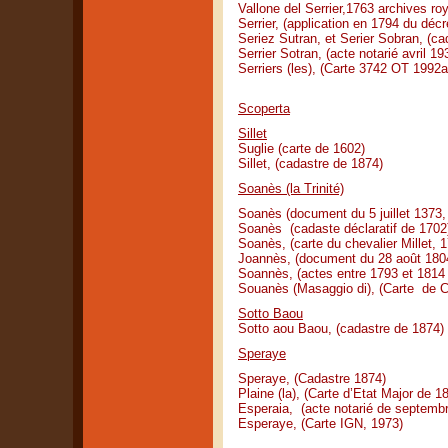
Vallone del Serrier,1763 archives ro
Serrier, (application en 1794 du dé
Seriez Sutran, et Serier Sobran, (ca
Serrier Sotran, (acte notarié avril 19
Serriers (les), (Carte 3742 OT 1992
Scoperta
Sillet
Suglie (carte de 1602)
Sillet, (cadastre de 1874)
Soanès (la Trinité)
Soanès (document du 5 juillet 1373,
Soanès (cadaste déclaratif de 1702
Soanès, (carte du chevalier Millet, 
Joannès, (document du 28 août 180
Soannès, (actes entre 1793 et 1814 
Souanès (Masaggio di), (Carte de 
Sotto Baou
Sotto aou Baou, (cadastre de 1874)
Speraye
Speraye, (Cadastre 1874)
Plaine (la), (Carte d’Etat Major de 1
Esperaia, (acte notarié de septemb
Esperaye, (Carte IGN, 1973)