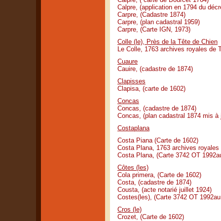
Calpre, (application en 1794 du déc
Carpre, (Cadastre 1874)
Carpre, (plan cadastral 1959)
Carpre, (Carte IGN, 1973)
Colle (le), Près de la Tête de Chien
Le Colle, 1763 archives royales de T
Cuaure
Cauire, (cadastre de 1874)
Clapisses
Clapisa, (carte de 1602)
Concas
Concas, (cadastre de 1874)
Concas, (plan cadastral 1874 mis à 
Costaplana
Costa Piana (Carte de 1602)
Costa Plana, 1763 archives royales 
Costa Plana, (Carte 3742 OT 1992a
Côtes (les)
Cola primera, (Carte de 1602)
Costa, (cadastre de 1874)
Cousta, (acte notarié juillet 1924)
Costes(les), (Carte 3742 OT 1992au
Cros (le)
Crozet, (Carte de 1602)