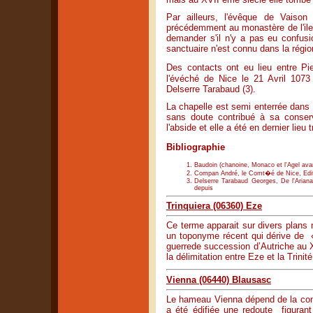
Par ailleurs, l'évêque de Vaiso
précédemment au monastère de l'ile
demander s'il n'y a pas eu confusi
sanctuaire n'est connu dans la régio
Des contacts ont eu lieu entre P
l'évéché de Nice le 21 Avril 1073
Delserre Tarabaud (3).
La chapelle est semi enterrée dans l
sans doute contribué à sa conse
l'abside et elle a été en dernier lieu
Bibliographie
Baudoin (chanoine, Monaco et l'Agel ava
Compan André, le Comt�é de Nice, Editi
Delserre Tarabaud Georges, De l'Ariana 
depuis
Trinquiera (06360) Eze
Ce terme apparait sur divers plans 
un toponyme récent qui dérive de « 
guerrede succession d’Autriche au X
la délimitation entre Eze et la Trini
Vienna (06440) Blausasc
Le hameau Vienna dépend de la com
a été édifiée une redoute figuran