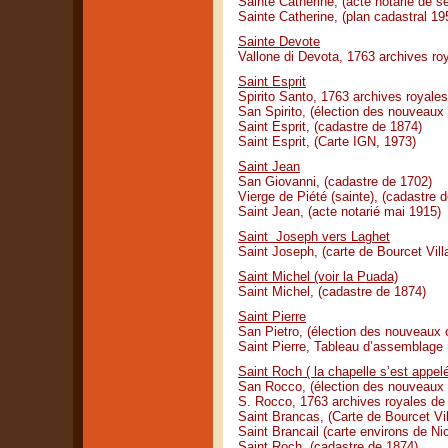
Sainte Catherine, (acte notarié de 
Sainte Catherine, (plan cadastral 19
Sainte Devote
Vallone di Devota, 1763 archives ro
Saint Esprit
Spirito Santo, 1763 archives royales
San Spirito, (élection des nouveaux
Saint Esprit, (cadastre de 1874)
Saint Esprit, (Carte IGN, 1973)
Saint Jean
San Giovanni, (cadastre de 1702)
Vierge de Piété (sainte), (cadastre
Saint Jean, (acte notarié mai 1915)
Saint Joseph vers Laghet
Saint Joseph, (carte de Bourcet Vill
Saint Michel (voir la Puada)
Saint Michel, (cadastre de 1874)
Saint Pierre
San Pietro, (élection des nouveaux 
Saint Pierre, Tableau d’assemblage
Saint Roch ( la chapelle s’est appel
San Rocco, (élection des nouveaux o
S. Rocco, 1763 archives royales de 
Saint Brancas, (Carte de Bourcet Vil
Saint Brancail (carte environs de Ni
Saint Roch, (cadastre de 1874)