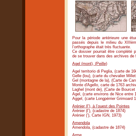
Pour la période antérieure une étu
passés depuis le milieu du XIIIèm
l’orthographe était très fluctuante.
Ce dossier pourrait être complété p
de se trouver dans des archives de 
Agel (mont), (Peille)
Agel territorio di Peglia, (carte de 16
Gelle (lou), (carte du chevalier Mille
Gel (montagne de la), (Carte de Can
Monte d'Agello, carte de 1763 archi
Laghel (mont de), (Carte de Bourcet 
Agel, (carte environs de Nice entre 
Aggel, (carte Longpérrier Grimoard 
Arénier (l’), à l’ouest des Pointes
Arénier (l’), (cadastre de 1874)
Arénier (’), Carte IGN, 1973)
Amendola
Amendola, (cadastre de 1874)
Arme