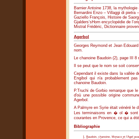
Barnier Antoine 1738, la mythologie e
Bernardini Enzo – Villaggi di pietra 
Gaziello François, Histoire de Saor
Gjalders’sHorn encyclopédie de l’or
Mistral Frédéric, Dictionnaire proven
Agerbol
Georges Reymond et Jean Edouard Du
nom.
Le chanoine Baudoin (2), page III 8 
Il se peut que le nom se soit conserv
Cependant il existe dans la vallée d
Engibol qui n'a probablement pas 
chanoine Baudoin.
P.Truchi de Gorbio remarque que l
d'où une possible origine commune
Agerbol.
A Palmyre en Syrie était vénéré le d
Les terminaisons en � ol � sont 
courantes en Provence, ce qui a été
Bibliographie
Baudoin, chanoine, Monaco et l'Agel ava