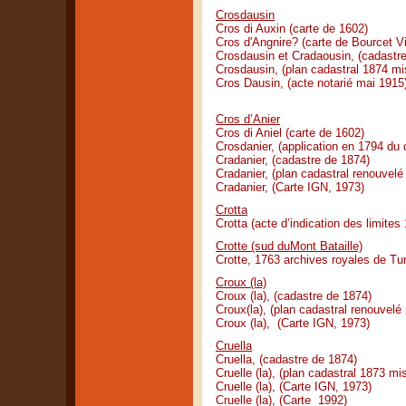
Crosdausin
Cros di Auxin (carte de 1602)
Cros d'Angnire? (carte de Bourcet Vi
Crosdausin et Cradaousin, (cadastr
Crosdausin, (plan cadastral 1874 mi
Cros Dausin, (acte notarié mai 1915
Cros d’Anier
Cros di Aniel (carte de 1602)
Crosdanier, (application en 1794 du
Cradanier, (cadastre de 1874)
Cradanier, (plan cadastral renouvelé
Cradanier, (Carte IGN, 1973)
Crotta
Crotta (acte d’indication des limites
Crotte (sud duMont Bataille)
Crotte, 1763 archives royales de Tur
Croux (la)
Croux (la), (cadastre de 1874)
Croux(la), (plan cadastral renouvelé
Croux (la), (Carte IGN, 1973)
Cruella
Cruella, (cadastre de 1874)
Cruelle (la), (plan cadastral 1873 mi
Cruelle (la), (Carte IGN, 1973)
Cruelle (la), (Carte 1992)