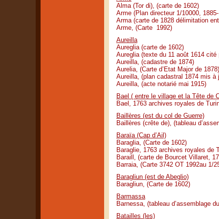
Alma (Tor di), (carte de 1602)
Arme (Plan directeur 1/10000, 1885
Arma (carte de 1828 délimitation en
Arme, (Carte 1992)
Aureilla
Aureglia (carte de 1602)
Aureglia (texte du 11 août 1614 cité
Aureilla, (cadastre de 1874)
Aurelia, (Carte d’Etat Major de 1878
Aureilla, (plan cadastral 1874 mis à 
Aureilla, (acte notarié mai 1915)
Bael ( entre le village et la Tête de 
Bael, 1763 archives royales de Turi
Baillères (est du col de Guerre)
Baillères (crête de), (tableau d’ass
Baraïa (Cap d’Ail)
Baraglia, (Carte de 1602)
Baraglie, 1763 archives royales de T
Baraill, (carte de Bourcet Villaret, 1
Barraia, (Carte 3742 OT 1992au 1/2
Baragliun (est de Abeglio)
Baragliun, (Carte de 1602)
Barmassa
Barnessa, (tableau d’assemblage du
Batailles (les)