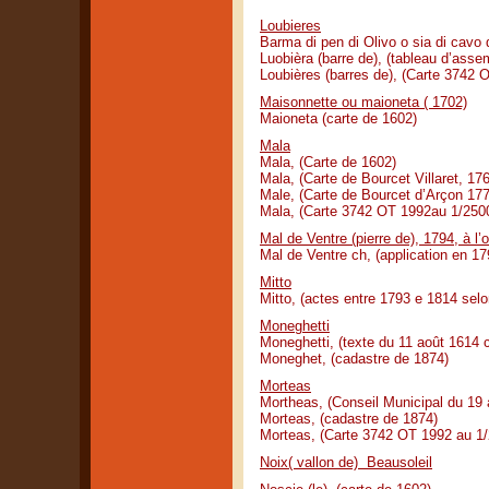
Loubieres
Barma di pen di Olivo o sia di cavo 
Luobièra (barre de), (tableau d’ass
Loubières (barres de), (Carte 3742
Maisonnette ou maioneta ( 1702)
Maioneta (carte de 1602)
Mala
Mala, (Carte de 1602)
Mala, (Carte de Bourcet Villaret, 17
Male, (Carte de Bourcet d’Arçon 177
Mala, (Carte 3742 OT 1992au 1/250
Mal de Ventre (pierre de), 1794, à l
Mal de Ventre ch, (application en 1
Mitto
Mitto, (actes entre 1793 e 1814 selo
Moneghetti
Moneghetti, (texte du 11 août 1614 c
Moneghet, (cadastre de 1874)
Morteas
Mortheas, (Conseil Municipal du 19 
Morteas, (cadastre de 1874)
Morteas, (Carte 3742 OT 1992 au 1
Noix( vallon de) Beausoleil