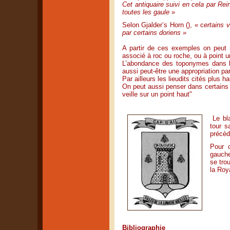
Cet antiquaire suivi en cela par R
toutes les gaule
»
Selon Gjalder’s Horn (), « c
ertains 
par certains doriens »
A partir de ces exemples on peut 
associé à roc ou roche, ou à point u
L’abondance des toponymes dans l
aussi peut-être une appropriation par
Par ailleurs les lieudits cités plus 
On peut aussi penser dans certains ca
veille sur un point haut"
Le bla
tour s
précède
Pour 
gauche
se tro
la Roy
Bibliographie