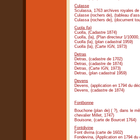
Culasse
Sculassa, 1763 archives royales de 
Culasse (rochers de), (tableau d’as
Culassa (rochers de), (document tou
Cuola (la)
Cuolla, (Cadastre 1874)
Cuolla, (la), (Plan directeur 1/10000
Cuolla (la), (plan cadastral 1959)
Cuolla (la), (Carte IGN, 1973)
Detras
Detras, (cadastre de 1702)
Detras, (cadastre de 1874)
Detras, (Carte IGN, 1973)
Detras, (plan cadastral 1959)
Devens
Devens, (application en 1794 du dé
Devens, (cadastre de 1874)
Fontbonne
Bouchone (plan de) ( ?), dans le mê
chevalier Millet, 1747)
Bouisone, (carte de Bourcet 1764)
Fontdivine
Font divina (carte de 1602)
Fondevina, (Application en 1794 du