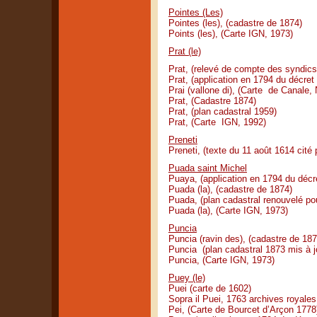
Pointes (Les)
Pointes (les), (cadastre de 1874)
Points (les), (Carte IGN, 1973)
Prat (le)
Prat, (relevé de compte des syndics
Prat, (application en 1794 du décre
Prai (vallone di), (Carte de Canale
Prat, (Cadastre 1874)
Prat, (plan cadastral 1959)
Prat, (Carte IGN, 1992)
Preneti
Preneti, (texte du 11 août 1614 cité 
Puada saint Michel
Puaya, (application en 1794 du déc
Puada (la), (cadastre de 1874)
Puada, (plan cadastral renouvelé po
Puada (la), (Carte IGN, 1973)
Puncia
Puncia (ravin des), (cadastre de 187
Puncia (plan cadastral 1873 mis à j
Puncia, (Carte IGN, 1973)
Puey (le)
Puei (carte de 1602)
Sopra il Puei, 1763 archives royales
Pei, (Carte de Bourcet d’Arçon 1778