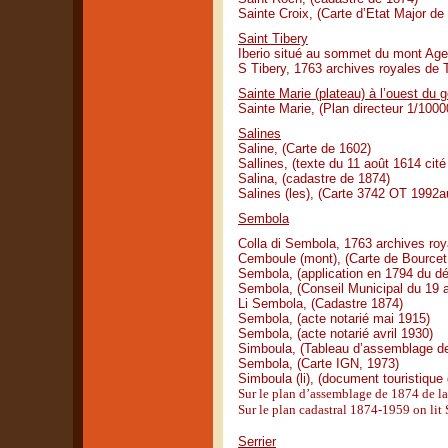
Sainte Croix, (Carte d’Etat Major de
Saint Tibery
Iberio situé au sommet du mont Agel
S Tibery, 1763 archives royales de 
Sainte Marie (plateau) à l’ouest du 
Sainte Marie, (Plan directeur 1/100
Salines
Saline, (Carte de 1602)
Sallines, (texte du 11 août 1614 cité
Salina, (cadastre de 1874)
Salines (les), (Carte 3742 OT 1992a
Sembola
Colla di Sembola, 1763 archives roy
Cemboule (mont), (Carte de Bourcet 
Sembola, (application en 1794 du d
Sembola, (Conseil Municipal du 19 a
Li Sembola, (Cadastre 1874)
Sembola, (acte notarié mai 1915)
Sembola, (acte notarié avril 1930)
Simboula, (Tableau d’assemblage d
Sembola, (Carte IGN, 1973)
Simboula (li), (document touristique
Sur le plan d’assemblage de 1874 de la
Sur le plan cadastral 1874-1959 on lit 
Serrier