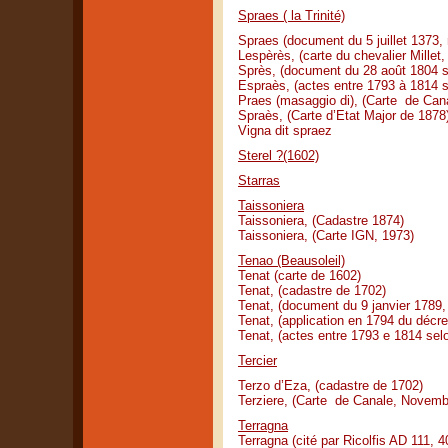
Spraes ( la Trinité)
Spraes (document du 5 juillet 1373,
Lespèrès, (carte du chevalier Millet,
Sprès, (document du 28 août 1804 s
Espraès, (actes entre 1793 à 1814 s
Praes (masaggio di), (Carte de Ca
Spraès, (Carte d’Etat Major de 1878
Vigna dit spraez
Sterel ?(1602)
Starras
Taissoniera
Taissoniera, (Cadastre 1874)
Taissoniera, (Carte IGN, 1973)
Tenao (Beausoleil)
Tenat (carte de 1602)
Tenat, (cadastre de 1702)
Tenat, (document du 9 janvier 1789, 
Tenat, (application en 1794 du décr
Tenat, (actes entre 1793 e 1814 sel
Tercier
Terzo d’Eza, (cadastre de 1702)
Terziere, (Carte de Canale, Novemb
Terragna
Terragna (cité par Ricolfis AD 111, 4