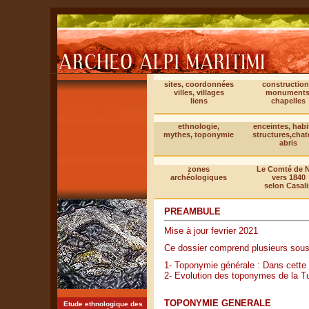
sites, coordonnées
construction
villes, villages
monuments
liens
chapelles
ethnologie,
enceintes, habi
mythes, toponymie
structures,cha
abris
zones
Le Comté de N
archéologiques
vers 1840
selon Casali
PREAMBULE
Mise à jour fevrier 2021
Ce dossier comprend plusieurs sous
1- Toponymie générale : Dans cette 
2- Evolution des toponymes de la T
TOPONYMIE GENERALE
Etude ethnologique des