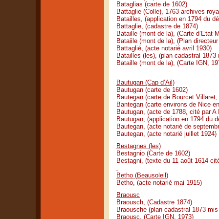
Bataglias (carte de 1602)
Battaglie (Colle), 1763 archives roya
Batailles, (application en 1794 du 
Battaglie, (cadastre de 1874)
Bataille (mont de la), (Carte d’Etat 
Bataiile (mont de la), (Plan directe
Battaglié, (acte notarié avril 1930)
Batailles (les), (plan cadastral 1873
Bataille (mont de la), (Carte IGN, 19
Bautugan (Cap d’Ail)
Bautugan (carte de 1602)
Bautegan (carte de Bourcet Villaret,
Bantegan (carte environs de Nice en
Bautugan, (acte de 1788, cité par A
Bautugan, (application en 1794 du 
Bautegan, (acte notarié de septemb
Bautegan, (acte notarié juillet 1924)
Bestagnes (les)
Bestagnio (Carte de 1602)
Bestagni, (texte du 11 août 1614 cit
Betho (Beausoleil)
Betho, (acte notarié mai 1915)
Braousc
Braousch, (Cadastre 1874)
Braousche (plan cadastral 1873 mis 
Braousc, (Carte IGN, 1973)