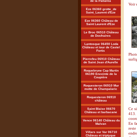
de la Pallarea
Voir 
Eze 06360 grotte_de
Saint_Laurent d'Eze
Eze 06360 Château de
Saint Laurent d'Eze
Le Broc 06510 Château
de Dosfraires
Lantosque 06450 Loda
Château et tour de Castel
Fortis
Photo
surli
Pierrefeu 06910 Château
de Saint Jean d'Aurelle
Roquebrune Cap Martin
06190 Enceinte de la
Coupière
Roquesteron 06910 Mur
motte de Champalaric
Roquesteron 06910
château
Ce s
Saint Blaise 06670
Château et barbacane
413. 
coor
Vence 06140 Château du
En fa
Malvan
reste
Villars sur Var 06710
endro
Château et triptyque