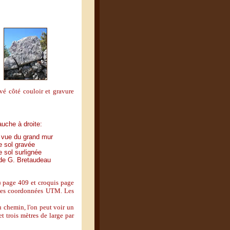
avé côté couloir et gravure
uche à droite:
 vue du grand mur
e sol gravée
e sol surlignée
de G. Bretaudeau
) page 409 et croquis page
né les coordonnées UTM. Les
u chemin, l'on peut voir un
t trois mètres de large par