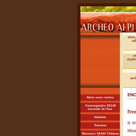
sites
vil
e
myth
arc
ENC
Abris sous roches
Coursegoules 06140
enceinte du Tour
Pros
Habitats
B. Mi
Tumulus
Mise
Blausasc 06440 Château