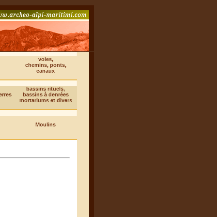
voies,
chemins, ponts,
canaux
bassins rituels,
erres
bassins à denrées
mortariums et divers
Moulins