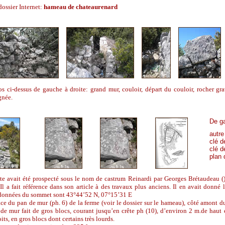
dossier Internet:
hameau de chateaurenard
s ci-dessus de gauche à droite: grand mur, couloir, départ du couloir, rocher gr
gnée.
De ga
autre
clé d
clé d
plan 
ite avait été prospecté sous le nom de castrum Reinardi par Georges Brétaudeau (
Il a fait référence dans son article à des travaux plus anciens. Il en avait don
données du sommet sont 43°44’52 N, 07°15’31 E
ce du pan de mur (ph. 6) de la ferme (voir le dossier sur le hameau), côté amont d
 de mur fait de gros blocs, courant jusqu’en crête ph (10), d’environ 2 m.de haut e
its, en gros blocs dont certains très lourds.