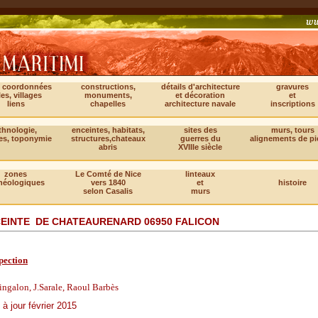
, coordonnées
constructions,
détails d'architecture
gravures
les, villages
monuments,
et décoration
et
liens
chapelles
architecture navale
inscriptions
thnologie,
enceintes, habitats,
sites des
murs, tours
es, toponymie
structures,chateaux
guerres du
alignements de pi
abris
XVIIIe siècle
zones
Le Comté de Nice
linteaux
héologiques
vers 1840
et
histoire
selon Casalis
murs
EINTE DE CHATEAURENARD 06950 FALICON
pection
ngalon, J.Sarale, Raoul Barbès
 à jour février 2015