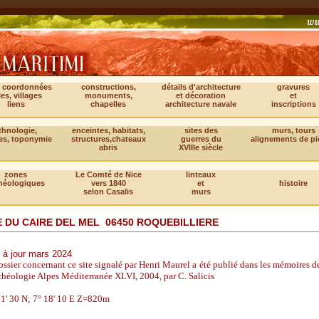
, coordonnées
constructions,
détails d'architecture
gravures
les, villages
monuments,
et décoration
et
liens
chapelles
architecture navale
inscriptions
thnologie,
enceintes, habitats,
sites des
murs, tours
es, toponymie
structures,chateaux
guerres du
alignements de pi
abris
XVIIIe siècle
zones
Le Comté de Nice
linteaux
héologiques
vers 1840
et
histoire
selon Casalis
murs
E DU CAIRE DEL MEL 06450 ROQUEBILLIERE
 à jour mars 2024
ssier concernant ce site signalé par Henri Maurel a été publié dans les mémoires de 
héologie Alpes Méditerranée XLVI, 2004, par C. Salicis
01' 30 N; 7° 18' 10 E Z=820m