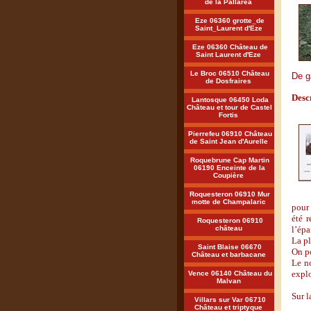
de la Pallarea
Eze 06360 grotte_de
Saint_Laurent d'Eze
Eze 06360 Château de
Saint Laurent d'Eze
Le Broc 06510 Château
De g
de Dosfraires
Desc
Lantosque 06450 Loda
Château et tour de Castel
Fortis
Pierrefeu 06910 Château
de Saint Jean d'Aurelle
Roquebrune Cap Martin
06190 Enceinte de la
Coupière
Roquesteron 06910 Mur
Il se
motte de Champalaric
pour 
été 
Roquesteron 06910
château
l’épa
La pl
Saint Blaise 06670
On po
Château et barbacane
Le no
expl
Vence 06140 Château du
Malvan
Sur l
Villars sur Var 06710
Château et triptyque