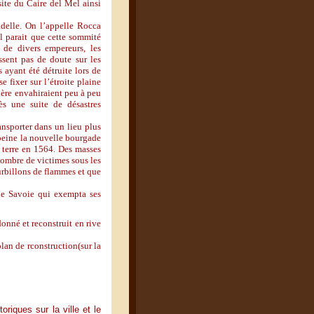
ite du Caire del Mel ainsi
adelle. On l’appelle Rocca
Il parait que cette sommité
e de divers empereurs, les
sent pas de doute sur les
 ayant été détruite lors de
e fixer sur l’étroite plaine
vière envahiraient peu à peu
ès une suite de désastres
ansporter dans un lieu plus
A peine la nouvelle bourgade
 terre en 1564. Des masses
nombre de victimes sous les
urbillons de flammes et que
 de Savoie qui exempta ses
onné et reconstruit en rive
lan de rconstruction(sur la
oriques sur la ville et le