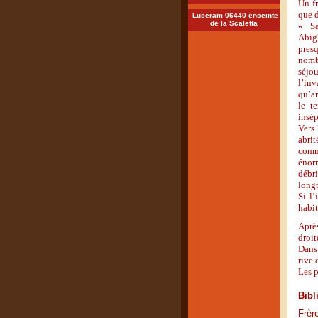
Un fr
que d
Luceram 06440 enceinte
de la Scaletta
« Sa
Abigl
pres
nomb
séjou
l’inv
qu’ar
le t
insép
Vers 
abrit
comme
énorm
débri
longt
Si l
habit
Après
droit
Dans 
rive 
Les p
Bibl
Frèr