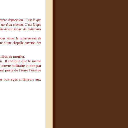
légère dépression. C’est là que
u nord du chemin. C’est là que
lle devait servir de réduit aux
our lequel la ruine servait de
tre d’une chapelle ouverte, des
llées au mortier.
on. Il indique que le même
’œuvre militaire et non par
ant poste de Pierre Pointue
des ouvrages antérieurs aux