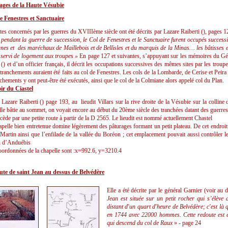
ges de la Haute Vésubie
e Fenestres et Sanctuaire
ites concernés par les guerres du XVIIIème siècle ont été décrits par Lazare Raiberti (), pages 
 pendant la guerre de succession, le Col de Fenestres et le Sanctuaire furent occupés success
nes et des maréchaux de Maillebois et de Bellisles et du marquis de la Minas… les bâtisses 
 servi de logement aux troupes »
En page 127 et suivantes, s’appuyant sur les mémoires du Gé
() et d’un officier français, il décrit les occupations successives des mêmes sites par les troupe
tranchements auraient été faits au col de Fenestres. Les cols de la Lombarde, de Cerise et Peira
chements y ont peut-être été exécutés, ainsi que le col de la Colmiane alors appelé col du Plan.
r du Ciastel
Lazare Raiberti () page 193, au lieudit Villars sur la rive droite de la Vésubie sur la colline 
lle bâtie au sommet, on voyait encore au début du 20ème siècle des tranchées datant des guerres
cède par une petite route à partir de la D 2565. Le lieudit est nommé actuellement Chastel
pelle bien entretenue domine légèrement des pâturages formant un petit plateau. De cet endroit o
 Martin ainsi que l’enfilade de la vallée du Boréon ; cet emplacement pouvait aussi contrôler 
n d’Anduébis
oordonnées de la chapelle sont :x=992.6, y=3210.4
te de saint Jean au dessus de Belvédère
Elle a été décrite par le général Garnier (voir au 
Jean est située sur un petit rocher qui s’élève
distant d'un quart d'heure de Belvédère; c'est là
en 1744 avec 22000 hommes. Cette redoute est 
qui descend du col de Raux
» - page 24