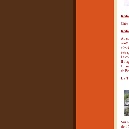
Redou
Citée
Redou
Au co
confl
c’est 
très é
La cha
Il s’a
On ne 
de Be
La T
Sur l
de d