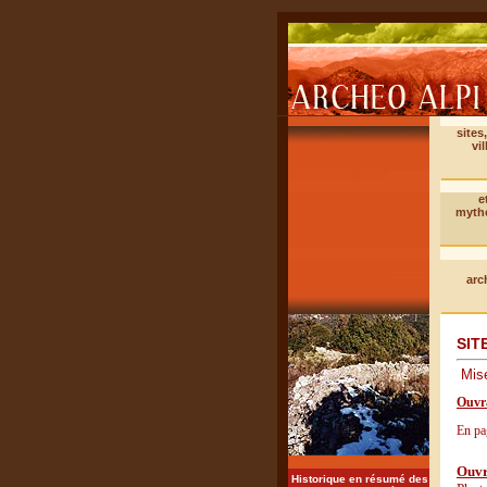
sites
vil
e
myth
arc
SIT
Mis
Ouvra
En pa
Ouvr
Historique en résumé des