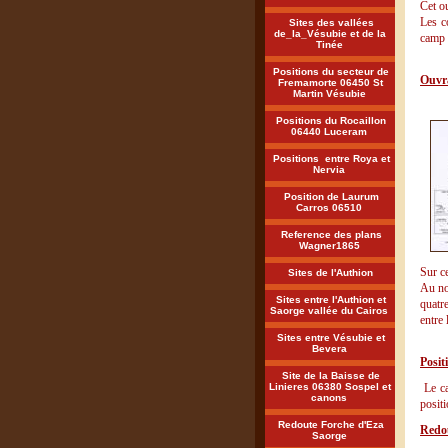
Cet ou
Les c
Sites des vallées
de_la_Vésubie et de la
camp
Tinée
Positions du secteur de
Ouvra
Fremamorte 06450 St
Martin Vésubie
Positions du Rocaillon
06440 Luceram
Positions entre Roya et
Nervia
Position de Laurum
Carros 06510
Reference des plans
Wagner1865
Sur c
Sites de l'Authion
Au no
Sites entre l'Authion et
quatr
Saorge vallée du Cairos
entre
Sites entre Vésubie et
Bevera
Posit
Site de la Baisse de
Linieres 06380 Sospel et
Le ca
canons
posit
Redoute Forche d'Eza
Redou
Saorge