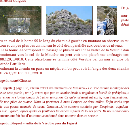
os Henri Guigues
De g
mur
plat
détai
eu en aval de la borne 99 le long du chemin à gauche en montant on observe un mu
tour et un peu plus bas un mur sur le côté droit parallèle aux courbes de niveau.
l à la borne 99 correspond au passage le plus en aval de la vallée de la Vésubie dan
ontinuant vers le col de la Moutète on peut voir une plateforme aménagée entr
88.120, z=910. Cette plateforme se termine côté Vésubie par un mur en gros blo
oir de l’artillerie.
ntinuant la chemin on passe un méplat et l’on peut voir à l’angle des deux chemi
91.240, y=3188.300, z=910
ge du castel Ginestet
 Cappatti () page 133, cite un extrait des mémoires de Masséna
« Le Brec est une montagne des A
cile de cette partie ; on n’y arrive que par un sentier étroit et anguleux et bordé de précipice
erre, on ne s’avisa jamais de traîner un canon. Ce qu’on n’avait entrepris, nous l’achevâmes.
lle une pièce de quatre. Nous la portâmes à bras l’espace de deux milles. Enfin après sept 
rie aux postes avancés de castel Ginestet…Une colonne conduite par Despinois, adjudant 
s sur Figaret ; après quelques fusillades les ennemis fuient de toutes parts. Ils nous abandonn
umeurs ont fait état d’un canon abandonné dans un ravin dans ce secteur.
ge du Blaquet – vallée de la Vésubie près du Figaret