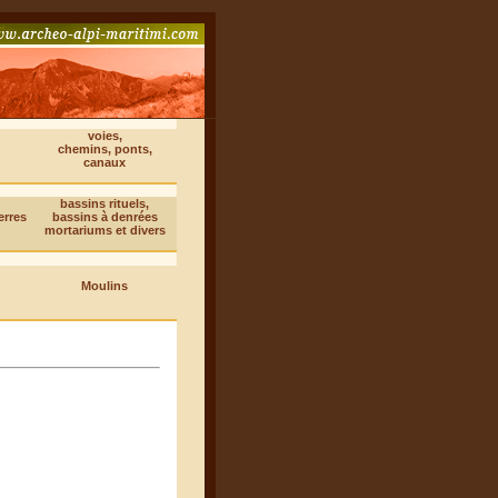
voies,
chemins, ponts,
canaux
bassins rituels,
erres
bassins à denrées
mortariums et divers
Moulins