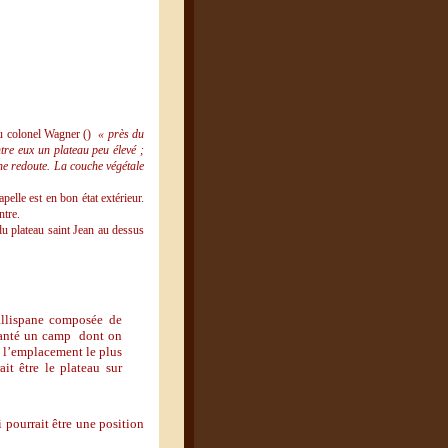
du colonel Wagner ()
« près du
tre eux un plateau peu élevé ;
 une redoute. La couche végétale
elle est en bon état extérieur.
ntre.
 du plateau saint Jean au dessus
allispane composée de
lanté un camp dont on
e l’emplacement le plus
it être le plateau sur
 pourrait être une position