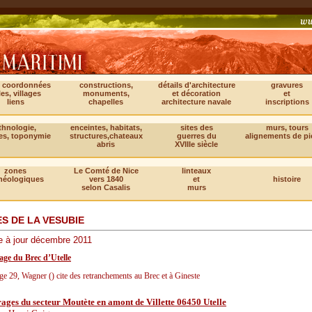
, coordonnées
constructions,
détails d'architecture
gravures
les, villages
monuments,
et décoration
et
liens
chapelles
architecture navale
inscriptions
thnologie,
enceintes, habitats,
sites des
murs, tours
es, toponymie
structures,chateaux
guerres du
alignements de pi
abris
XVIIIe siècle
zones
Le Comté de Nice
linteaux
héologiques
vers 1840
et
histoire
selon Casalis
murs
ES DE LA VESUBIE
e à jour décembre 2011
ge du Brec d’Utelle
ge 29, Wagner () cite des retranchements au Brec et à Gineste
ages du secteur Moutète en amont de Villette 06450 Utelle