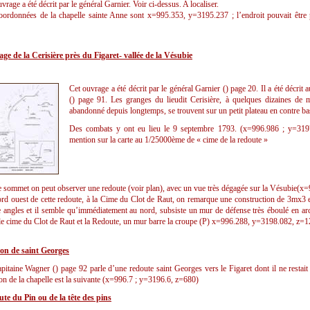
vrage a été décrit par le général Garnier. Voir ci-dessus. A localiser.
oordonnées de la chapelle sainte Anne sont x=995.353, y=3195.237 ; l’endroit pouvait être 
ge de la Cerisière près du Figaret- vallée de la Vésubie
Cet ouvrage a été décrit par le général Garnier () page 20. Il a été décrit 
() page 91. Les granges du lieudit Cerisière, à quelques dizaines de 
abandonné depuis longtemps, se trouvent sur un petit plateau en contre ba
Des combats y ont eu lieu le 9 septembre 1793. (x=996.986 ; y=3197
mention sur la carte au 1/25000ème de « cime de la redoute »
e sommet on peut observer une redoute (voir plan), avec un vue très dégagée sur la Vésubie(
rd ouest de cette redoute, à la Cime du Clot de Raut, on remarque une construction de 3mx3 en
e angles et il semble qu’immédiatement au nord, subsiste un mur de défense très éboulé en arc 
 le cime du Clot de Raut et la Redoute, un mur barre la croupe (P) x=996.288, y=3198.082, z=
ion de saint Georges
pitaine Wagner () page 92 parle d’une redoute saint Georges vers le Figaret dont il ne restait
ion de la chapelle est la suivante (x=996.7 ; y=3196.6, z=680)
te du Pin ou de la tête des pins