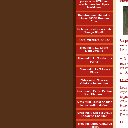
Phot
guerres du XVIIIème
siècle dans les Alpes
Maritimes
Constructions du col de
l'Arme 06540 Breil sur
Roya
Defenses exterieures de
Saorge 06540
Sites militaires de Eze
n p
U
un re
Sites milit. La Turbie -
Le co
Mont Bataille
En c
y=31
Sites milit. La Turbie - La
Forna
recev
En co
Sites milit. La Trinite -
x= 9
Victor
Ouvra
Sites milit. Nice est
Villefranche sur mer
Louis
Sites milit. Peille Peillon
diffi
Drap Blausasc
la gu
d’Ute
Sites milit. Ouest de Nice
basse vallée du Var
batte
ordre
Sites milit. Sospel Braus
Des r
Escarene Castillon
Ouvra
Sites militaires Cantaron
Ferion