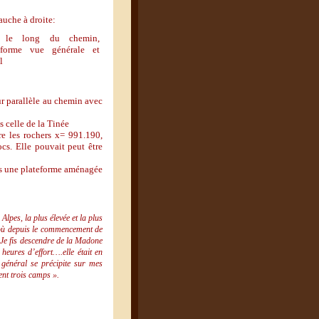
auche à droite:
 le long du chemin,
eforme vue générale et
l
r parallèle au chemin avec
s celle de la Tinée
e les rochers x= 991.190,
cs. Elle pouvait peut être
ns une plateforme aménagée
lpes, la plus élevée et la plus
s, où depuis le commencement de
 Je fis descendre de la Madone
heures d’effort….elle était en
général se précipite sur mes
ent trois camps ».