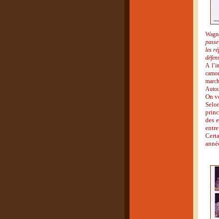
Wagne
passe
les r
défen
A l’i
camou
march
Autou
On vo
Selo
princ
des e
entre
Certa
année