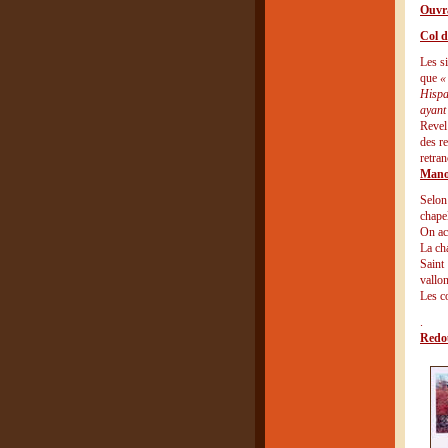
Ouvra
Col d
Les s
que
«
Hispa
ayant
Revel 
des re
retran
Manoi
Selon 
chape
On ac
La cha
Saint
vallo
Les c
.
Redou