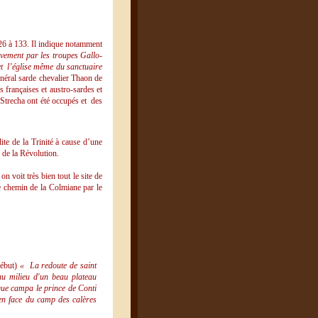
126 à 133. Il indique notamment
ivement par les troupes Gallo-
et l’église même du sanctuaire
néral sarde chevalier Thaon de
s françaises et austro-sardes et
 Strecha ont été occupés et des
dite de la Trinité à cause d’une
 de la Révolution.
n voit très bien tout le site de
le chemin de la Colmiane par le
début)
« La redoute de saint
 au milieu d'un beau plateau
 que campa le prince de Conti
en face du camp des calères