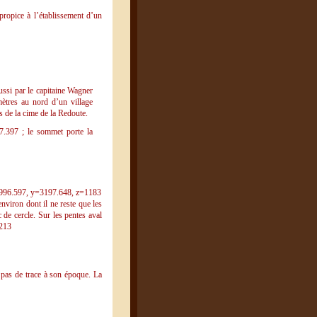
propice à l’établissement d’un
aussi par le capitaine Wagner
mètres au nord d’un village
s de la cime de la Redoute.
.397 ; le sommet porte la
x=996.597, y=3197.648, z=1183
viron dont il ne reste que les
de cercle. Sur les pentes aval
1213
 pas de trace à son époque. La