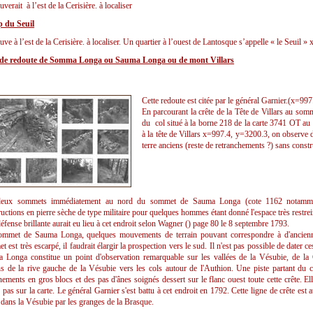
uverait à l’est de la Cerisière. à localiser
 du Seuil
uve à l’est de la Cerisière. à localiser. Un quartier à l’ouest de Lantosque s’appelle « le Seuil 
de redoute de Somma Longa ou Sauma Longa ou de mont Villars
Cette redoute est citée par le général Garnier.(x=99
En parcourant la crête de la Tête de Villars au so
du col situé à la borne 218 de la carte 3741 OT au
à la tête de Villars x=997.4, y=3200.3, on observe
terre anciens (reste de retranchements ?) sans constr
deux sommets immédiatement au nord du sommet de Sauma Longa (cote 1162 notammen
uctions en pierre sèche de type militaire pour quelques hommes étant donné l'espace très restrei
fense brillante aurait eu lieu à cet endroit selon Wagner () page 80 le 8 septembre 1793.
mmet de Sauma Longa, quelques mouvements de terrain pouvant correspondre à d'ancienne
 est très escarpé, il faudrait élargir la prospection vers le sud. Il n'est pas possible de dater 
 Longa constitue un point d'observation remarquable sur les vallées de la Vésubie, de la 
ns de la rive gauche de la Vésubie vers les cols autour de l'Authion. Une piste partant du 
ements en gros blocs et des pas d'ânes soignés dessert sur le flanc ouest toute cette crête. Ell
 pas sur la carte. Le général Garnier s'est battu à cet endroit en 1792. Cette ligne de crête es
 dans la Vésubie par les granges de la Brasque.