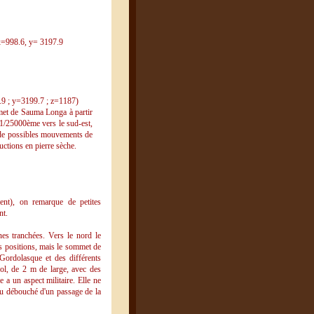
» x=998.6, y= 3197.9
7.9 ; y=3199.7 ; z=1187)
mmet de Sauma Longa à partir
 1/25000ème vers le sud-est,
 de possibles mouvements de
uctions en pierre sèche.
t), on remarque de petites
nt.
s tranchées. Vers le nord le
ces positions, mais le sommet de
Gordolasque et des différents
col, de 2 m de large, avec des
e a un aspect militaire. Elle ne
t au débouché d'un passage de la