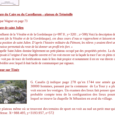
te du Caire ou du Castellarum – plateau de Tréménille
 par Wagner en page 73
te de saint Julien
nfluent de la Vésubie et de la Gordolasque (x=997.8 ; y=3201 ; z=590).Voici la description 
uent (de la Vésubie et de la Gordolasque), ces deux cours d’eau se rapprochent et laissent en
la position de saint Julien. D’après l’histoire militaire du Piémont, les nôtres y avaient élevé
paisse permettait du reste de lui donner un profil très fort. »
pelle Saint Julien domine légèrement un petit plateau occupé par des propriétés privées. La chap
gissait à l’origine d’une chapelle ouverte et l’on voit encore sur la façade la trace l’arc en plein ci
voit pas de trace de fortifications mais le lieu était propice et notamment il est en vue directe
lvédère avec lequel il était facile de communiquer par signaux.
our sur Tinée
G. Casalis () indique page 278 qu’en 1744 une armée g
30000 hommes, passant par la commune de La Tour y a p
voit encore les vestiges. Un examen des lieux fait penser qu
probable compte tenu de la configuration des lieux pourra
lequel se trouve la chapelle St Sébastien en aval du village.
e plateau même où se trouvent des terrains de sport on voit au sud un petit mur qui
éfense. X= 988.495, y=3193.957, z=572