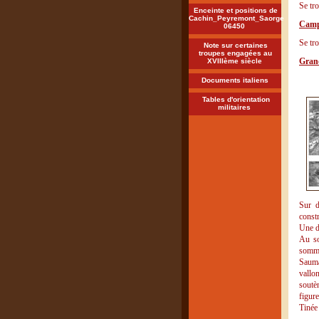
Se tro
Enceinte et positions de
Cachin_Peyremont_Saorge
Camp
06450
Se tro
Note sur certaines
troupes engagées au
Gran
XVIIIème siècle
Documents italiens
Tables d'orientation
militaires
Sur 
constr
Une dé
Au so
sommet
Sauma
vallo
soutèn
figure
Tinée