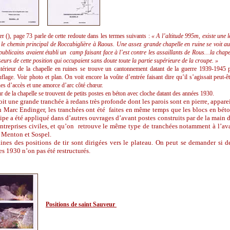
r (), page 73 parle de cette redoute dans les termes suivants :
« A l’altitude 995m, existe une 
 le chemin principal de Roccabiglière à Raous. Une assez grande chapelle en ruine se voit a
épublicains avaient établi un camp faisant face à l’est contre les assaillants de Rous…la chape
seurs de cette position qui occupaient sans doute toute la partie supérieure de la croupe. »
ntérieur de la chapelle en ruines se trouve un cantonnement datant de la guerre 1939-1945 p
flage. Voir photo et plan. On voit encore la voûte d’entrée faisant dire qu’il s’agissait peut-ê
es d’accès et une amorce d’arc côté chœur.
r de la chapelle se trouvent de petits postes en béton avec cloche datant des années 1930.
it une grande tranchée à redans très profonde dont les parois sont en pierre, apparei
n Marc Endinger, les tranchées ont été faites en même temps que les blocs en bét
ipe a été appliqué dans d’autres ouvrages d’avant postes construits par de la main d
ntreprises civiles, et qu’on retrouve le même type de tranchées notamment à l’av
 Menton et Sospel.
ines des positions de tir sont dirigées vers le plateau. On peut se demander si 
s 1930 n’on pas été restructurés.
Positions de saint Sauveur