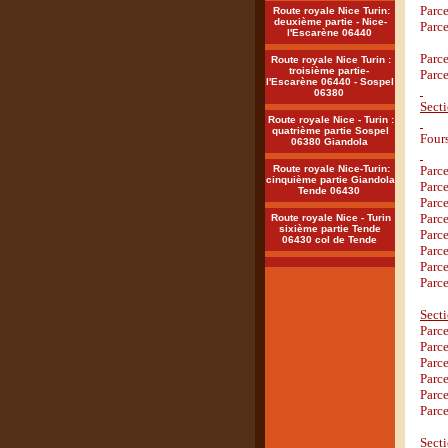
Parce
Route royale Nice Turin:
deuxième partie - Nice-
Parce
l'Escarène 06440
Parc
Route royale Nice Turin :
troisième partie-
Parce
l'Escarène 06440 - Sospel
06380
Sect
Route royale Nice - Turin :
quatrième partie Sospel
Fours
06380 Giandola
Route royale Nice-Turin:
Parce
cinquième partie Giandola
Parce
Tende 06430
Parce
Parc
Route royale Nice - Turin
sixième partie Tende
Parce
06430 col de Tende
Parce
Parce
Parce
Sect
Parce
Parce
Parc
Parc
Parc
Parce
Sect