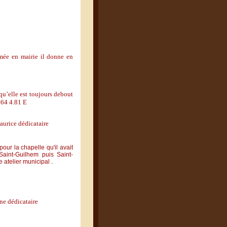
rmée en mairie il donne en
u’elle est toujours debout
464 4.81 E
aurice dédicataire
ur la chapelle qu'il avait
 Saint-Guilhem puis Saint-
e atelier municipal
.
nne dédicataire