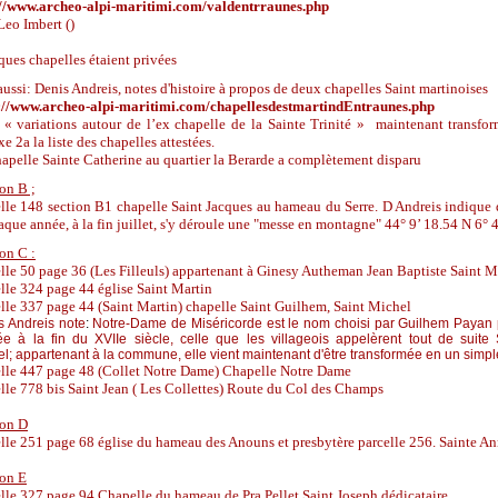
://www.archeo-alpi-maritimi.com/valdentrraunes.php
Leo Imbert ()
ues chapelles étaient privées
aussi: Denis Andreis, notes d'histoire à propos de deux chapelles Saint martinoises
://www.archeo-alpi-maritimi.com/chapellesdestmartindEntraunes.php
 « variations autour de l’ex chapelle de la Sainte Trinité » maintenant transfo
e 2a la liste des chapelles attestées.
apelle Sainte Catherine au quartier la Berarde a complètement disparu
on B ;
elle 148 section B1 chapelle Saint Jacques
au hameau du Serre. D Andreis indique q
aque année, à la fin juillet, s'y déroule une "messe en montagne" 44° 9’ 18.54 N 6° 
on C :
lle 50 page 36 (Les Filleuls) appartenant à Ginesy Autheman Jean Baptiste Saint M
lle 324 page 44 église Saint Martin
lle 337 page 44 (Saint Martin) chapelle Saint Guilhem, Saint Michel
s Andreis note
:
Notre-Dame de Miséricorde est le nom choisi par Guilhem Payan po
ée à la fin du XVIIe siècle, celle que les villageois appelèrent tout de suite
l; appartenant à la commune, elle vient maintenant d'être transformée en un simpl
elle 447 page 48 (Collet Notre Dame) Chapelle Notre Dame
lle 778 bis Saint Jean ( Les Collettes) Route du Col des Champs
ion D
lle 251 page 68 église du hameau des Anouns et presbytère parcelle 256. Sainte A
ion E
lle 327 page 94 Chapelle du hameau de Pra Pellet Saint Joseph dédicataire