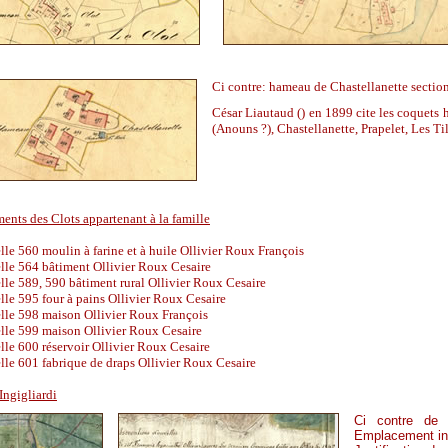
Ci contre: hameau de Chastellanette sectio
César Liautaud () en 1899 cite les coquets
(Anouns ?), Chastellanette, Prapelet, Les Til
ents des Clots appartenant à la famille
lle 560 moulin à farine et à huile Ollivier Roux François
lle 564 bâtiment Ollivier Roux Cesaire
lle 589, 590 bâtiment rural Ollivier Roux Cesaire
lle 595 four à pains Ollivier Roux Cesaire
elle 598 maison Ollivier Roux François
elle 599 maison Ollivier Roux Cesaire
lle 600 réservoir Ollivier Roux Cesaire
lle 601 fabrique de draps Ollivier Roux Cesaire
Ingigliardi
Ci contre de 
Emplacement ins