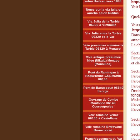
selon Boileau vers 1840
http
Voir 
Notes sur la via julia et
aurelia selon Rutilus
Quelq
Via Julia de la Turbie
Voir 
06320 à Vintimille
http
Via Julia entre la Turbie
Dans
06320 et le Var
annex
La ch
Voie presumee romaine la
Turbie 06320 à Monaco
Secti
Voie antique présumée
Parc
Nice (Nikaia) Monaco
et ch
(Monoikos)
Secti
Pont du Ramingao à
Parce
Roquebrune-Cap-Martin
06190
Parce
Parce
Pont de Baoussoun 06540
Deni
Saorge
fond
Miche
Ouvrage de Combe
Moutonne 06140
Parc
Coursegoules
Parce
Voie romaine Vence
06140 à Castellane
Sect
Parce
Voie romaine Entrevaux
Brianconnet
Sect
Franchisssement du Var
Parce