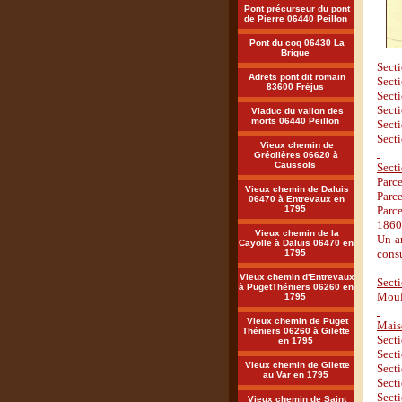
Pont précurseur du pont
de Pierre 06440 Peillon
Pont du coq 06430 La
Brigue
Secti
Adrets pont dit romain
Secti
83600 Fréjus
Secti
Secti
Viaduc du vallon des
morts 06440 Peillon
Secti
Secti
Vieux chemin de
Gréolières 06620 à
Caussols
Sect
Parc
Vieux chemin de Daluis
Parce
06470 à Entrevaux en
1795
Parce
1860 
Vieux chemin de la
Un ar
Cayolle à Daluis 06470 en
consu
1795
Vieux chemin d'Entrevaux
Sect
à PugetThéniers 06260 en
Mouli
1795
Vieux chemin de Puget
Mais
Théniers 06260 à Gilette
Secti
en 1795
Secti
Vieux chemin de Gilette
Secti
au Var en 1795
Secti
Secti
Vieux chemin de Saint