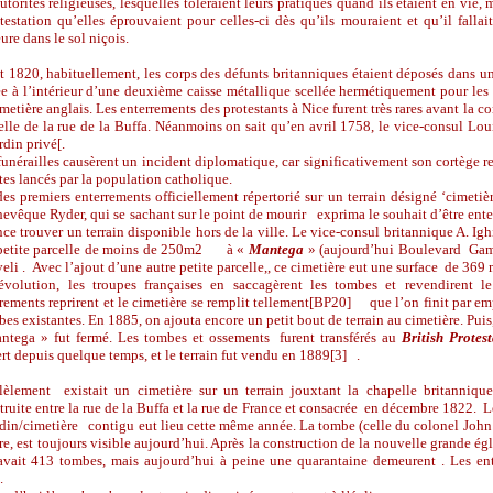
utorités religieuses, lesquelles toléraient leurs pratiques quand ils étaient en vie, m
testation qu’elles éprouvaient pour celles-ci dès qu’ils mouraient et qu’il fallai
re dans le sol niçois.
 1820, habituellement, les corps des défunts britanniques étaient déposés dans une
e à l’intérieur d’une deuxième caisse métallique scellée hermétiquement pour les 
metière anglais. Les enterrements des protestants à Nice furent très rares avant la c
lle de la rue de la Buffa. Néanmoins on sait qu’en avril 1758, le vice-consul Lou
rdin privé[.
unérailles causèrent un incident diplomatique, car significativement son cortège re
tes lancés par la population catholique.
s premiers enterrements officiellement répertorié sur un terrain désigné ‘cimetièr
hevêque Ryder, qui se sachant sur le point de mourir exprima le souhait d’être enter
ce trouver un terrain disponible hors de la ville. Le vice-consul britannique A. Ig
petite parcelle de moins de 250m2 à «
Mantega
» (aujourd’hui Boulevard Gamb
eli . Avec l’ajout d’une autre petite parcelle,, ce cimetière eut une surface de 369
évolution, les troupes françaises en saccagèrent les tombes et revendirent l
rements reprirent et le cimetière se remplit tellement[BP20] que l’on finit par emp
s existantes. En 1885, on ajouta encore un petit bout de terrain au cimetière. Pui
ntega » fut fermé. Les tombes et ossements furent transférés au
British Prote
rt depuis quelque temps, et le terrain fut vendu en 1889[3] .
llèlement existait un cimetière sur un terrain jouxtant la chapelle britann
ruite entre la rue de la Buffa et la rue de France et consacrée en décembre 1822. 
rdin/cimetière contigu eut lieu cette même année. La tombe (celle du colonel Joh
e, est toujours visible aujourd’hui. Après la construction de la nouvelle grande ég
 avait 413 tombes, mais aujourd’hui à peine une quarantaine demeurent . Les ent
.