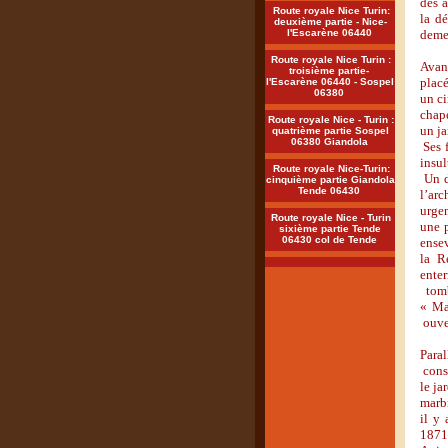
des a
Route royale Nice Turin:
la dé
deuxième partie - Nice-
l'Escarène 06440
demeu
Route royale Nice Turin :
Avant
troisième partie-
placé
l'Escarène 06440 - Sospel
06380
un ci
chape
Route royale Nice - Turin :
un ja
quatrième partie Sospel
06380 Giandola
Ses f
insul
Route royale Nice-Turin:
Un de
cinquième partie Giandola
Tende 06430
l’arc
urgen
Route royale Nice - Turin
une 
sixième partie Tende
06430 col de Tende
ensev
la R
enter
tombe
« Ma
ouve
Para
const
le ja
marbr
il y
1871