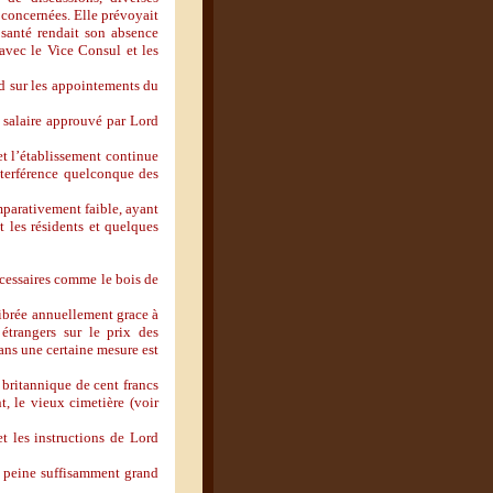
concernées. Elle prévoyait
 santé rendait son absence
avec le Vice Consul et les
d sur les appointements du
 salaire approuvé par Lord
et l’établissement continue
interférence quelconque des
mparativement faible, ayant
t les résidents et quelques
écessaires comme le bois de
librée annuellement grace à
étrangers sur le prix des
dans une certaine mesure est
 britannique de cent francs
, le vieux cimetière (voir
t les instructions de Lord
 à peine suffisamment grand