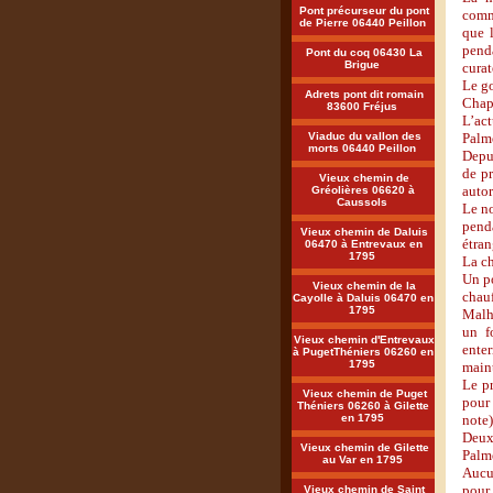
Pont précurseur du pont
commu
de Pierre 06440 Peillon
que l
pend
Pont du coq 06430 La
Brigue
curat
Le go
Adrets pont dit romain
Chape
83600 Fréjus
L’ac
Viaduc du vallon des
Palm
morts 06440 Peillon
Depui
de pr
Vieux chemin de
autor
Gréolières 06620 à
Caussols
Le no
penda
Vieux chemin de Daluis
étran
06470 à Entrevaux en
1795
La ch
Un po
Vieux chemin de la
chauf
Cayolle à Daluis 06470 en
1795
Malhe
un f
Vieux chemin d'Entrevaux
enter
à PugetThéniers 06260 en
1795
main
Le pr
Vieux chemin de Puget
pour
Théniers 06260 à Gilette
en 1795
note)
Deux
Vieux chemin de Gilette
Palm
au Var en 1795
Aucun
pour
Vieux chemin de Saint