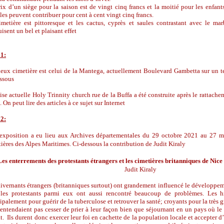
ix d’un siège pour la saison est de vingt cinq francs et la moitié pour les enfan
les peuvent contribuer pour cent à cent vingt cinq francs.
imetière est pittoresque et les cactus, cyprès et saules contrastant avec le m
isent un bel et plaisant effet
 1:
eux cimetière est celui de la Mantega, actuellement Boulevard Gambetta sur un te
ssous
ise actuelle Holy Trinnity church rue de la Buffa a été construite après le rattache
 On peut lire des articles à ce sujet sur Internet
 2:
exposition a eu lieu aux Archives départementales du 29 octobre 2021 au 27 mai
ières des Alpes Maritimes. Ci-dessous la contribution de Judit Kiraly
Les enterrements des protestants étrangers et les cimetières britanniques de Nice
Judit Kiraly
ivernants étrangers (britanniques surtout) ont grandement influencé le développem
 les protestants parmi eux ont aussi rencontré beaucoup de problèmes. Les h
ipalement pour guérir de la tuberculose et retrouver la santé; croyants pour la très 
’entendaient pas cesser de prier à leur façon bien que séjournant en un pays où le 
t. Ils durent donc exercer leur foi en cachette de la population locale et accepter d’