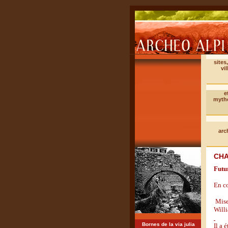
sites
vil
e
myth
arc
CHA
Futu
En co
Mise
Willi
Bornes de la via julia
Il a 