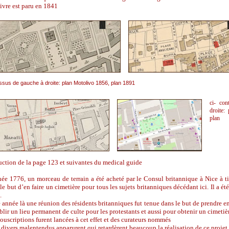
ivre est paru en 1841
ssus de gauche à droite: plan Motolivo 1856, plan 1891
ci- con
droite:
plan
ction de la page 123 et suivantes du medical guide
ée 1776, un morceau de terrain a été acheté par le Consul britannique à Nice à t
le but d’en faire un cimetière pour tous les sujets britanniques décédant ici. Il a été
.
 année là une réunion des résidents britanniques fut tenue dans le but de prendre en
blir un lieu permanent de culte pour les protestants et aussi pour obtenir un cimeti
ouscriptions furent lancées à cet effet et des curateurs nommés
divers malentendus apparurent qui retardèrent beaucoup la réalisation de ce projet.