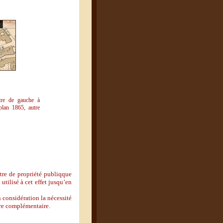
tre de gauche à
 plan 1865, autre
itre de propriété publiqque
 utilisé à cet effet jusqu’en
 considération la nécessité
ère complémentaire.