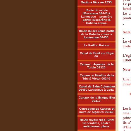
Martin à Nice en 1795
Le pr
famil
Route du sel de
Le c
l'Escarene 06440 à
Lantosque - première
produ
partie l'Escarène la
Gabella antica
Route du sel 2ème partie
Note
de la Gabella antica à
Lantosque 06450
Le vi
Le Paillon Paioun
ci-de
Canal de Breil sur Roya
L’égl
06
1860.
Canaux : Aqueduc de la
Turbie 06320
Note
Canaux et Moulins de la
Trinité Victor 06340
Une 
cimet
Canal de Saint Colomban
06450 Lantosque à Loda
Canaux de la Brague Biot
06410
Les h
Coursegoules Canaux et
murs de Sigariès 06140
cela
princ
Route royale Nice-Turin:
ils n
Généralites, études
antérieures, plans
d’Eta