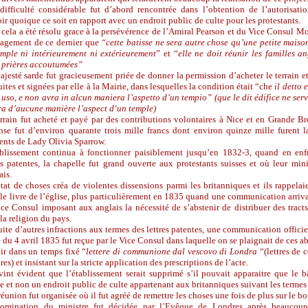
difficulté considérable fut d’abord rencontrée dans l’obtention de l’autorisat
ir quoique ce soit en rapport avec un endroit public de culte pour les protestants.
cela a été résolu grace à la persévérence de l’Amiral Pearson et du Vice Consul Mo
gagement
de ce dernier que
“cette batisse ne sera autre chose qu’une petite mais
emple ni intérieurement ni extérieurement
” et “
elle ne doit réunir les familles an
s prières accoutumées”
jesté sarde fut gracieusement priée de donner la permission d’acheter le terrain et 
ites et signées par elle à la Mairie, dans lesquelles la condition était “che
il detto 
 uso, e non avra in alcun maniera l’aspetto d’un tempio” (que le dit édifice ne ser
ra d’aucune manière l’aspect d‘un temple)
rrain fut acheté et payé par des contributions volontaires à Nice et en Grande Br
se fut d’environ quarante trois mille francs dont environ quinze mille furent la
nts de Lady Olivia Sparrow.
ablissement continua à fonctionner paisiblement jusqu’en 1832-3, quand en enfr
es patentes, la chapelle fut grand ouverte aux protestants suisses et où leur mini
ais.
tat de choses créa de violentes dissensions parmi les britanniques et ils rappela
le livre de l’église, plus particulièrement en 1835 quand une communication arri
ce Consul imposant aux anglais la nécessité de s’abstenir de distribuer des tracts e
la religion du pays.
uite d’autres infractions aux termes des lettres patentes, une communication offic
 du 4 avril 1835 fut reçue par le Vice Consul dans laquelle on se plaignait de ces abu
ir dans un temps fixé “
lettere di communione dal vescovo di Londra
“(lettres de
es) et insistant sur la stricte application des prescriptions de l’acte.
vint évident que l’établissement serait supprimé s’il pouvait apparaitre que le 
e et non un endroit public de culte appartenant aux britanniques suivant les termes 
éunion fut organisée où il fut agréé de remettre les choses une fois de plus sur le b
omination du ministre fut décidée par l’Evêque de Londres après beaucoup 