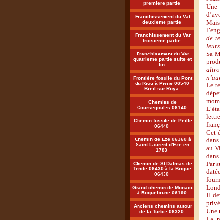
premiere partie
Une 
d’avo
Franchissement du Vat
Mais 
deuxieme partie
l’en
Franchissement du Var
de t
troisieme partie
leur
Sa Ma
Franchisement du Var
quatrieme partie suite et
produ
fin
altro
n’au
Frontière fossile du Pont
du Riou à Piene 06540
Le te
Breil sur Roya
dépen
mome
Chemins de
Coursegoules 06140
L’ét
lettr
Chemin fossile de Peille
franç
06440
Cet é
Chemin de Eze 06360 à
dans 
Saint Laurent d'Eze en
au Vi
1788
dans 
Par s
Chemin de St Dalmas de
Tende 06430 à la Brigue
datée
06430
fourn
Londr
Grand chemin de Monaco
à Roquebrune 06190
Il de
privé
Anciens chemins autour
Une r
de la Turbie 06320
La n