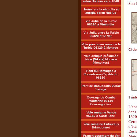
selon Boileau vers 1840
Son l
Notes sur la via julia et
aurelia selon Rutilus
Via Julia de la Turbie
06320 à Vintimille
Via Julia entre la Turbie
06320 et le Var
Voie presumee romaine la
Turbie 06320 à Monaco
Ci-de
Voie antique présumée
Nice (Nikaia) Monaco
(Monoikos)
Pont du Ramingao à
Roquebrune-Cap-Martin
06190
Pont de Baoussoun 06540
Saorge
Tradu
Ouvrage de Combe
Moutonne 06140
Coursegoules
L’ann
dans 
Voie romaine Vence
06140 à Castellane
1820
Cette
Voie romaine Entrevaux
d’éta
Brianconnet
Des s
Franchisssement du Var
Mais 