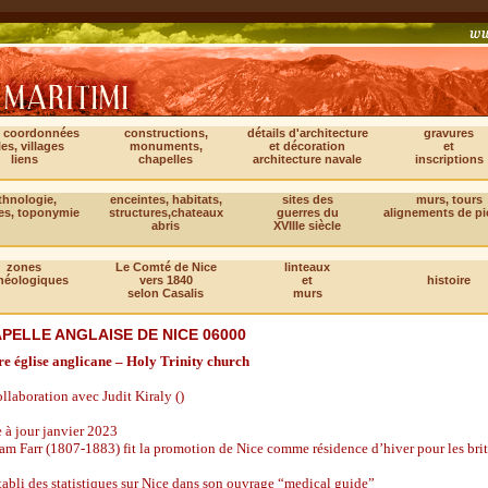
, coordonnées
constructions,
détails d'architecture
gravures
les, villages
monuments,
et décoration
et
liens
chapelles
architecture navale
inscriptions
thnologie,
enceintes, habitats,
sites des
murs, tours
es, toponymie
structures,chateaux
guerres du
alignements de pi
abris
XVIIIe siècle
zones
Le Comté de Nice
linteaux
héologiques
vers 1840
et
histoire
selon Casalis
murs
PELLE ANGLAISE DE NICE 06000
re église anglicane – Holy Trinity church
llaboration avec Judit Kiraly ()
 à jour janvier 2023
am Farr (1807-1883) fit la promotion de Nice comme résidence d’hiver pour les bri
établi des statistiques sur Nice dans son ouvrage “medical guide”