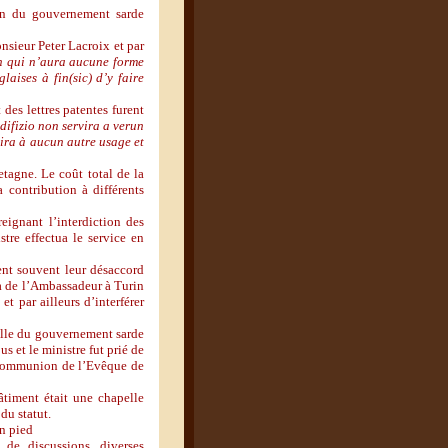
ion du gouvernement sarde
nsieur Peter Lacroix et par
on qui n’aura aucune forme
glaises à fin(sic) d’y faire
des lettres patentes furent
edifizio non servira a verun
vira à aucun autre usage et
etagne. Le coût total de la
 contribution à différents
eignant l’interdiction des
stre effectua le service en
ient souvent leur désaccord
va de l’Ambassadeur à Turin
t par ailleurs d’interférer
ielle du gouvernement sarde
s et le ministre fut prié de
 communion de l’Evêque de
bâtiment était une chapelle
du statut.
on pied
de discussions, diverses