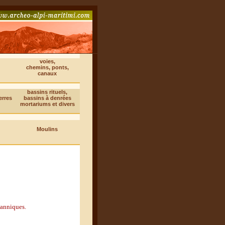
voies,
chemins, ponts,
canaux
bassins rituels,
erres
bassins à denrées
mortariums et divers
Moulins
tanniques.