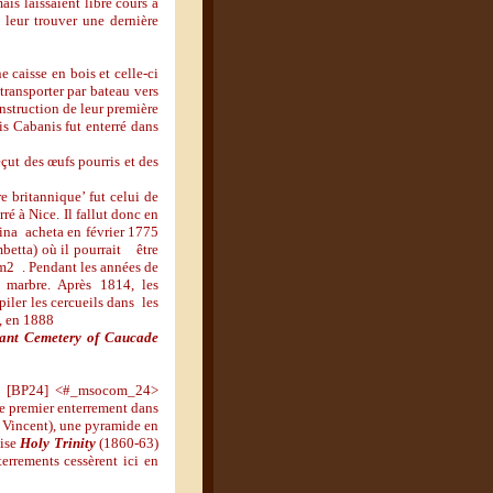
ais laissaient libre cours à
t leur trouver une dernière
 caisse en bois et celle-ci
transporter par bateau vers
onstruction de leur première
is Cabanis fut enterré dans
çut des œufs pourris et des
e britannique’ fut celui de
ré à Nice. Il fallut donc en
hina acheta en février 1775
etta) où il pourrait être
 m2 . Pendant les années de
e marbre. Après 1814, les
iler les cercueils dans les
s, en 1888
stant Cemetery of Caucade
ique [BP24] <#_msocom_24>
Le premier enterrement dans
n Vincent), une pyramide en
lise
Holy Trinity
(1860-63)
errements cessèrent ici en