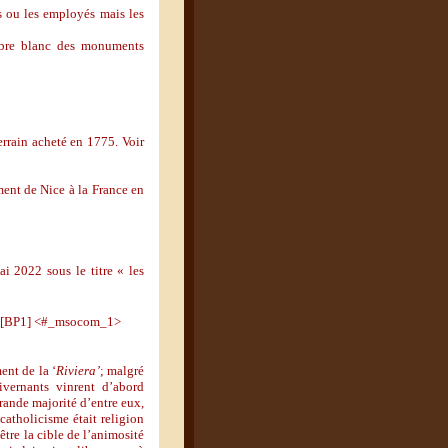
ts ou les employés mais les
arbre blanc des monuments
rrain acheté en 1775. Voir
ment de Nice à la France en
 2022 sous le titre « les
[BP1] <#_msocom_1>
ent de la ‘
Riviera’
; malgré
ivernants vinrent d’abord
grande majorité d’entre eux,
catholicisme était religion
être la cible de l’animosité