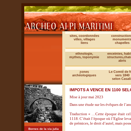
sites, coordonnées
construction
villes, villages
monuments
liens
chapelles
ethnologie,
enceintes, habi
mythes, toponymie
structures,cha
abris
zones
Le Comté de N
archéologiques
vers 1840
selon Casali
IMPOTS A VENCE EN 1100 SE
Mise à jour mai 2023
Dans une étude sur les évêques de l’a
Traduction « …Cette époque était cell
1118. C’était l’époque où l’Eglise leva
de prémices, le droit d’autel, mais pos
Bornes de la via julia