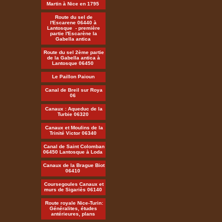
Martin à Nice en 1795
Route du sel de
l'Escarene 06440 à
Lantosque - première
partie l'Escarène la
Gabella antica
Route du sel 2ème partie
de la Gabella antica à
Lantosque 06450
Le Paillon Paioun
Canal de Breil sur Roya
06
Canaux : Aqueduc de la
Turbie 06320
Canaux et Moulins de la
Trinité Victor 06340
Canal de Saint Colomban
06450 Lantosque à Loda
Canaux de la Brague Biot
06410
Coursegoules Canaux et
murs de Sigariès 06140
Route royale Nice-Turin:
Généralites, études
antérieures, plans