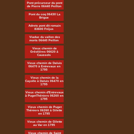
Pont précurseur du pont
de Pierre 06440 Peillon
Pont du coq 06430 La
Brigue
Adrets pont dit romain
83600 Fréjus
Viaduc du vallon des
morts 06440 Peillon
Vieux chemin de
Gréolières 06620 à
Caussols
Vieux chemin de Daluis
06470 à Entrevaux en
1795
Vieux chemin de la
Cayolle à Daluis 06470 en
1795
Vieux chemin d'Entrevaux
à PugetThéniers 06260 en
1795
Vieux chemin de Puget
Théniers 06260 à Gilette
en 1795
Vieux chemin de Gilette
au Var en 1795
Vieux chemin de Saint