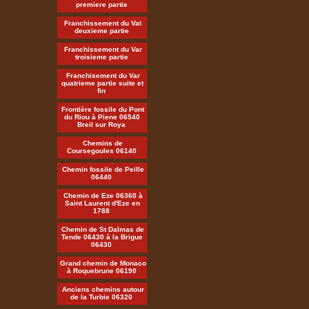
premiere partie
Franchissement du Vat
deuxieme partie
Franchissement du Var
troisieme partie
Franchisement du Var
quatrieme partie suite et
fin
Frontière fossile du Pont
du Riou à Piene 06540
Breil sur Roya
Chemins de
Coursegoules 06140
Chemin fossile de Peille
06440
Chemin de Eze 06360 à
Saint Laurent d'Eze en
1788
Chemin de St Dalmas de
Tende 06430 à la Brigue
06430
Grand chemin de Monaco
à Roquebrune 06190
Anciens chemins autour
de la Turbie 06320