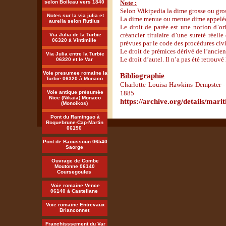
selon Boileau vers 1840
Note :
Selon Wikipedia la dime grosse ou gross
Notes sur la via julia et
La dime menue ou menue dime appelée a
aurelia selon Rutilus
Le droit de parée est une notion d’or
créancier titulaire d’une sureté réell
Via Julia de la Turbie
06320 à Vintimille
prévues par le code des procédures civi
Le droit de prémices dérivé de l’ancien 
Via Julia entre la Turbie
Le droit d’autel. Il n’a pas été retrouvé
06320 et le Var
Voie presumee romaine la
Bibliographie
Turbie 06320 à Monaco
Charlotte Louisa Hawkins Dempster -
Voie antique présumée
1885
Nice (Nikaia) Monaco
https://archive.org/details/mar
(Monoikos)
Pont du Ramingao à
Roquebrune-Cap-Martin
06190
Pont de Baoussoun 06540
Saorge
Ouvrage de Combe
Moutonne 06140
Coursegoules
Voie romaine Vence
06140 à Castellane
Voie romaine Entrevaux
Brianconnet
Franchisssement du Var