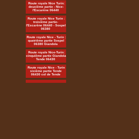
Route royale Nice Turin:
deuxième partie - Nice-
l'Escarène 06440
Route royale Nice Turin :
troisième partie-
l'Escarène 06440 - Sospel
06380
Route royale Nice - Turin :
quatrième partie Sospel
06380 Giandola
Route royale Nice-Turin:
cinquième partie Giandola
Tende 06430
Route royale Nice - Turin
sixième partie Tende
06430 col de Tende