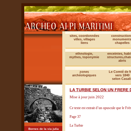
sites, coordonnées
construction
villes, villages
monuments
liens
chapelles
ethnologie,
enceintes, habi
mythes, toponymie
structures,cha
abris
zones
Le Comté de N
archéologiques
vers 1840
selon Casali
LA TURBIE SELON UN FRERE 
Mise à jour juin 2022
Ce texte est extrait d’un opuscule que le Frè
Page 37
La Turbie
Bornes de la via julia