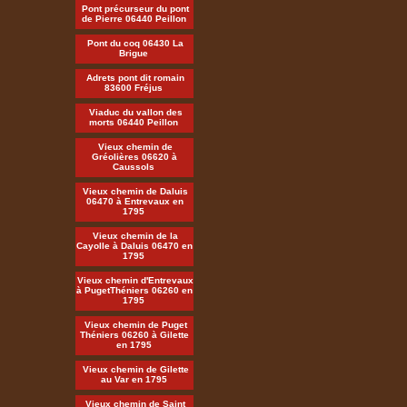
Pont précurseur du pont
de Pierre 06440 Peillon
Pont du coq 06430 La
Brigue
Adrets pont dit romain
83600 Fréjus
Viaduc du vallon des
morts 06440 Peillon
Vieux chemin de
Gréolières 06620 à
Caussols
Vieux chemin de Daluis
06470 à Entrevaux en
1795
Vieux chemin de la
Cayolle à Daluis 06470 en
1795
Vieux chemin d'Entrevaux
à PugetThéniers 06260 en
1795
Vieux chemin de Puget
Théniers 06260 à Gilette
en 1795
Vieux chemin de Gilette
au Var en 1795
Vieux chemin de Saint