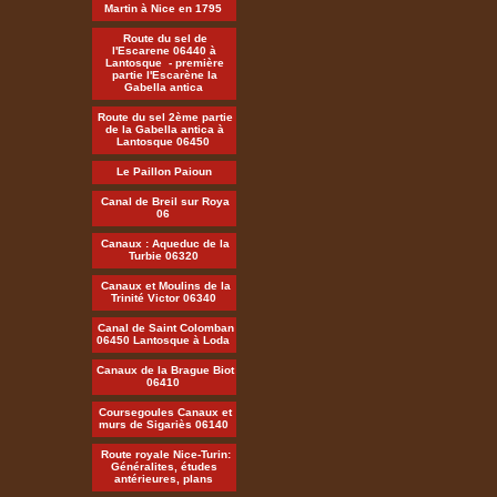
Martin à Nice en 1795
Route du sel de
l'Escarene 06440 à
Lantosque - première
partie l'Escarène la
Gabella antica
Route du sel 2ème partie
de la Gabella antica à
Lantosque 06450
Le Paillon Paioun
Canal de Breil sur Roya
06
Canaux : Aqueduc de la
Turbie 06320
Canaux et Moulins de la
Trinité Victor 06340
Canal de Saint Colomban
06450 Lantosque à Loda
Canaux de la Brague Biot
06410
Coursegoules Canaux et
murs de Sigariès 06140
Route royale Nice-Turin:
Généralites, études
antérieures, plans