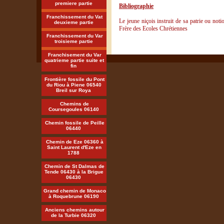
premiere partie
Bibliographie
Franchissement du Vat
Le jeune niçois instruit de sa patrie ou not
deuxieme partie
Frère des Ecoles Chrétiennes
Franchissement du Var
troisieme partie
Franchisement du Var
quatrieme partie suite et
fin
Frontière fossile du Pont
du Riou à Piene 06540
Breil sur Roya
Chemins de
Coursegoules 06140
Chemin fossile de Peille
06440
Chemin de Eze 06360 à
Saint Laurent d'Eze en
1788
Chemin de St Dalmas de
Tende 06430 à la Brigue
06430
Grand chemin de Monaco
à Roquebrune 06190
Anciens chemins autour
de la Turbie 06320