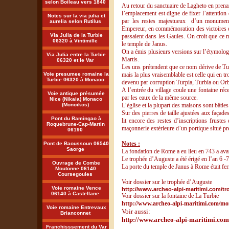
selon Boileau vers 1840
Au retour du sanctuaire de Lagheto en prenan
l’emplacement est digne de fixer l’attention
Notes sur la via julia et
par les restes majestueux d’un monument
aurelia selon Rutilus
Empereur, en commémoration des victoires qu
Via Julia de la Turbie
passaient dans les Gaules. On croit que ce
06320 à Vintimille
le temple de Janus.
On a émis plusieurs versions sur l’étymologi
Via Julia entre la Turbie
Martis.
06320 et le Var
Les uns prétendent que ce nom dérive de Turr
Voie presumee romaine la
mais la plus vraisemblable est celle qui en t
Turbie 06320 à Monaco
devenu par corruption Turpia, Turbia ou Orb
A l’entrée du village coule une fontaine ré
Voie antique présumée
par les eaux de la même source.
Nice (Nikaia) Monaco
(Monoikos)
L’église et la plupart des maisons sont bâti
Sur des pierres de taille ajustées aux façade
Pont du Ramingao à
lit encore des restes d’inscriptions fruste
Roquebrune-Cap-Martin
maçonnerie extérieure d’un portique situé près
06190
Notes :
Pont de Baoussoun 06540
Saorge
La fondation de Rome a eu lieu en 743 a ava
Le trophée d’Auguste a été érigé en l’an 6 -
Ouvrage de Combe
La porte du temple de Janus à Rome était fe
Moutonne 06140
Coursegoules
Voir dossier sur le trophée d’Auguste
Voie romaine Vence
http://www.archeo-alpi-maritimi.com/t
06140 à Castellane
Voir dossier sur la fontaine de La Turbie
http://www.archeo-alpi-maritimi.com/m
Voie romaine Entrevaux
Voir aussi:
Brianconnet
http://www.archeo-alpi-maritimi.com
Franchisssement du Var