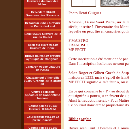
Gravures du mont des
Mules
Belvédère 06450
Photo Henri Guigues.
Gravures des Blancons
A Sospel, 14 rue Saint Pierre, sur la
Bezaudun 06510 Gravure
de Pierraufret sud
siècle, inscrite à l’inventaire des Mo
laquelle on peut lire en caractères goth
Beuil 06420 Gravure de la
rue du Coulet
P MAISTRO
FRANCISCO
Breil sur Roya 06540
Gravure de Piene
ME FECIT
Brigue (la) 06430 gravure
Cette inscription a été mentionnée pa
cyrillique de Morignole
Dans l’inscription les lettres ne sont pa
Cantaron 06680 Gravure
de l'Ubac
Selon Roger et Gilbert Gnech de Sospe
maison en 1333, mais s’agit-il de la m
Chateauneuf Villevieille
06390 Graffitis de la grotte
ME FECIT signifie « m’a faite », ou « m
38
En ce qui concerne le « P » au début d
Chiffres romains
spéciaux de Sant Antimo
qui signifie « pour », « en faveur de »,
Toscane
Ainsi la traduction serait « Pour Maitre
Ce pourrait donc être le propriétaire d’
Coursegoules 06140
Gravure TERRAEM
Coursegoules06140 La
Bibliographie
pierre inscrite
Boyer jean Paul, Hommes et Commun
Coursegoules 06140