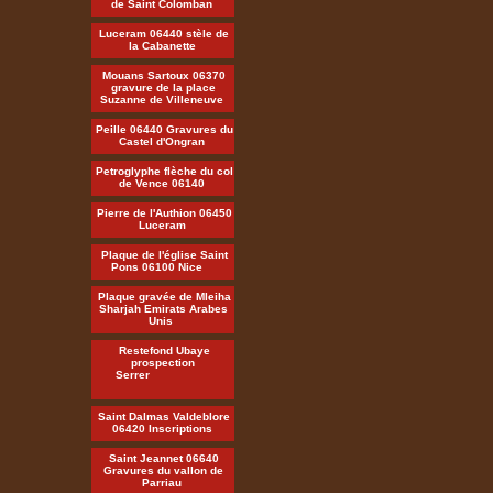
de Saint Colomban
Luceram 06440 stèle de
la Cabanette
Mouans Sartoux 06370
gravure de la place
Suzanne de Villeneuve
Peille 06440 Gravures du
Castel d'Ongran
Petroglyphe flèche du col
de Vence 06140
Pierre de l'Authion 06450
Luceram
Plaque de l'église Saint
Pons 06100 Nice
Plaque gravée de Mleiha
Sharjah Emirats Arabes
Unis
Restefond Ubaye
prospection
Serrer
Saint Dalmas Valdeblore
06420 Inscriptions
Saint Jeannet 06640
Gravures du vallon de
Parriau