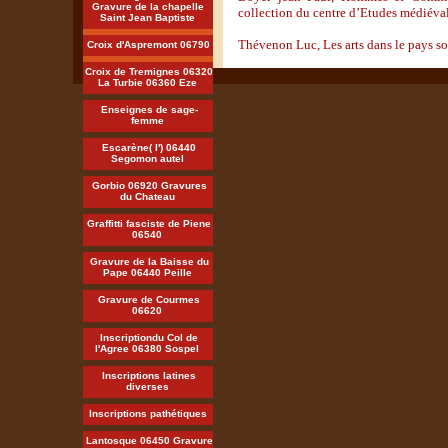
Gravure de la chapelle
collection du centre d’Etudes médiéva
Saint Jean Baptiste
Thévenon Luc, Les arts dans le pays so
Croix d'Aspremont 06790
Croix de Tremignes 06320
La Turbie 06360 Eze
Enseignes de sage-
femme
Escarène( l') 06440
Segomon autel
Gorbio 06920 Gravures
du Chateau
Graffitti fasciste de Piene
06540
Gravure de la Baisse du
Pape 06440 Peille
Gravure de Courmes
06620
Inscriptiondu Col de
l'Agree 06380 Sospel
Inscriptions latines
diverses
Inscriptions pathétiques
Lantosque 06450 Gravure