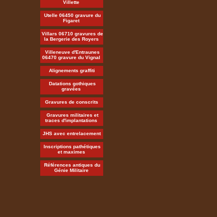
Villette
Utelle 06450 gravure du
Figaret
Villars 06710 gravures de
la Bergerie des Royers
Villeneuve d'Entraunes
06470 gravure du Vignal
Alignements graffiti
Datations gothiques
gravées
Gravures de conscrits
Gravures militaires et
traces d'implantations
JHS avec entrelacement
Inscriptions pathétiques
et maximes
Références antiques du
Génie Militaire