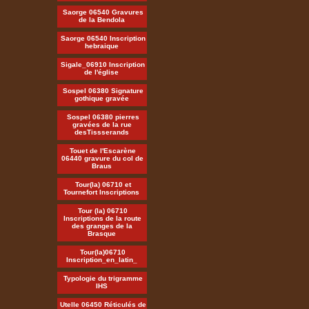
Saorge 06540 Gravures
de la Bendola
Saorge 06540 Inscription
hebraique
Sigale_06910 Inscription
de l'église
Sospel 06380 Signature
gothique gravée
Sospel 06380 pierres
gravées de la rue
desTissserands
Touet de l'Escarène
06440 gravure du col de
Braus
Tour(la) 06710 et
Tournefort Inscriptions
Tour (la) 06710
Inscriptions de la route
des granges de la
Brasque
Tour(la)06710
Inscription_en_latin_
Typologie du trigramme
IHS
Utelle 06450 Réticulés de