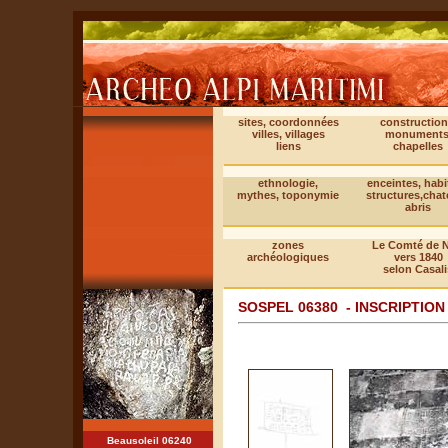
sites, coordonnées
construction
villes, villages
monuments
liens
chapelles
ethnologie,
enceintes, habi
mythes, toponymie
structures,cha
abris
zones
Le Comté de N
archéologiques
vers 1840
selon Casali
SOSPEL 06380 - INSCRIPTIO
Beausoleil 06240