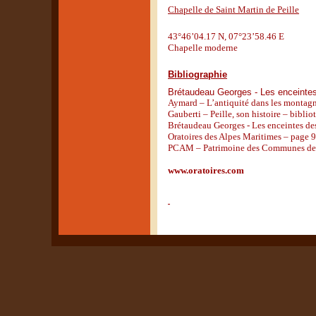
Chapelle de Saint Martin de Peille
43°46’04.17 N, 07°23’58.46 E
Chapelle moderne
Bibliographie
Brétaudeau Georges - Les enceintes
Aymard – L’antiquité dans les montagn
Gauberti – Peille, son histoire – bibli
Brétaudeau Georges - Les enceintes de
Oratoires des Alpes Maritimes – page 9
PCAM – Patrimoine des Communes des 
www.oratoires.com