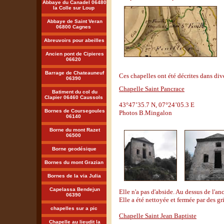
Abbaye du Canadel 06480
la Colle sur Loup
Abbaye de Saint Veran
06800 Cagnes
Abreuvoirs pour abeilles
Ancien pont de Cipieres
06620
Barrage de Chateauneuf
Ces chapelles ont été décrites dans d
06390
Chapelle Saint Pancrace
Batiment du col du
Clapier 06460 Caussols
43°47’35.7 N, 07°24’05.3 E
Bornes de Coursegoules
Photos B.Mingalon
06140
Borne du mont Razet
06500
Borne geodésique
Bornes du mont Grazian
Bornes de la via Julia
Capelassa Bendejun
Elle n'a pas d'abside. Au dessus de l'an
06390
Elle a été nettoyée et fermée par des gri
chapelles sur a pic
Chapelle Saint Jean Baptiste
Chapelle au lieudit la