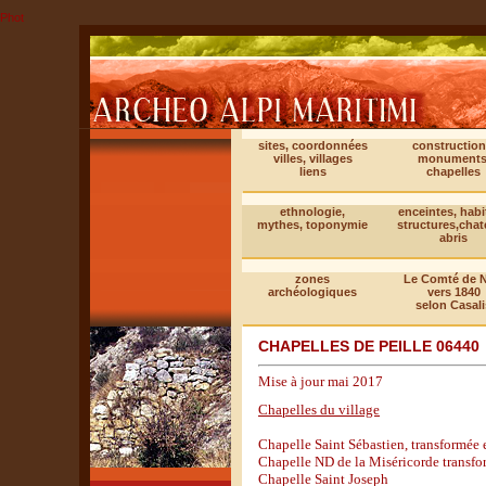
Phot
sites, coordonnées
construction
villes, villages
monuments
liens
chapelles
ethnologie,
enceintes, habi
mythes, toponymie
structures,cha
abris
zones
Le Comté de N
archéologiques
vers 1840
selon Casali
CHAPELLES DE PEILLE 06440
Mise à jour mai 2017
Chapelles du village
Chapelle Saint Sébastien, transformée 
Chapelle ND de la Miséricorde transfo
Chapelle Saint Joseph