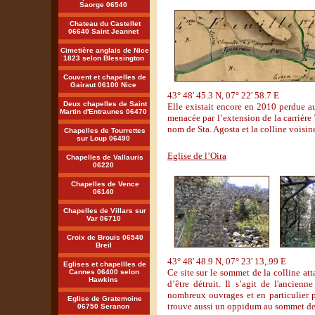
Saorge 06540
Chateau du Castellet
06640 Saint Jeannet
Cimetière anglais de Nice
1823 selon Blessington
Couvent et chapelles de
Gairaut 06100 Nice
43° 48' 45.3 N, 07° 22' 58.7 E
Deux chapelles de Saint
Elle existait encore en 2010 perdue au 
Martin d'Entraunes 06470
menacée par l’extension de la carrière 
nom de Sta. Agosta et la colline voisin
Chapelles de Tourrettes
sur Loup 06490
Eglise de l’Oira
Chapelles de Vallauris
06220
Chapelles de Vence
06140
Chapelles de Villars sur
Var 06710
Croix de Brouis 06540
Breil
43° 48' 48.9 N, 07° 23' 13,.99 E
Eglises et chapellles de
Ce site sur le sommet de la colline a
Cannes 06400 selon
Hawkins
d’être détruit. Il s’agit de l'ancie
nombreux ouvrages et en particulier pa
Eglise de Gratemoine
trouve aussi un oppidum au sommet de 
06750 Seranon