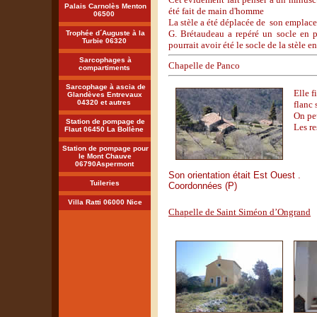
Palais Carnolès Menton
été fait de main d'homme
06500
La stèle a été déplacée de son emplace
G. Brétaudeau a repéré un socle en p
Trophée d´Auguste à la
Turbie 06320
pourrait avoir été le socle de la stèle e
Sarcophages à
Chapelle de Panco
compartiments
Sarcophage à ascia de
Elle 
Glandèves Entrevaux
04320 et autres
flanc
On peu
Station de pompage de
Les re
Flaut 06450 La Bollène
Station de pompage pour
le Mont Chauve
06790Aspermont
Son orientation était Est Ouest .
Tuileries
Coordonnées (P)
Villa Ratti 06000 Nice
Chapelle de Saint Siméon d’Ongrand