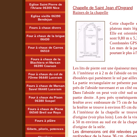
Eglise Saint Pierre de
Chapelle de Saint Jean d'Ongrand
l'Ariane 06300 Nice
Ruines de la chapelle
Eglise vieille 06390
Bendejun
Cette chapelle e
plateau mais lé
Fours à chaux divers
Elle est orienté
Four à chaux de la brigue
sont 9,80 m x 5,
06430
Coordonnées GPS L
L
es murs de la pa
Four à chaux de Carros
06510
pourtant le plus à 
Fours à chaux de la
Blachiera et Marsan
06390 Coaraze
Les lits de pierre ont une épaisseur moy
A l’intérieur et à 2 m de l'abside on t
Four à chaux du col de
éboulées qui parsèment le sol par ailleu
l'Orme 06440 Luceram
La partie rectangulaire ne présente pa
Fours à chaux de Marsan
près de l'abside traversant et un côté ou
Savel 06440 Luceram
Dans l'abside on peut voir côté sud 
partie droite. A peu près symétriquem
Four à chaux du Piaon
06380 Sospel
fenêtre avec embrasure de 75 cm de hau
la fenêtre se trouve à environ 85 cm du 
Fours à chaux de Piene
A l’intérieur de la chapelle se trou
06540 Breil sur Roya
d'origine (voir plus loin). Lors de la v
Fours à plâtre
à 50 m environ au sud est de la chapel
d'origine de la stèle.
Gibets, piloris, potences
Les dimensions ont été relevées p
profondeur de la base 36 cm, dimen