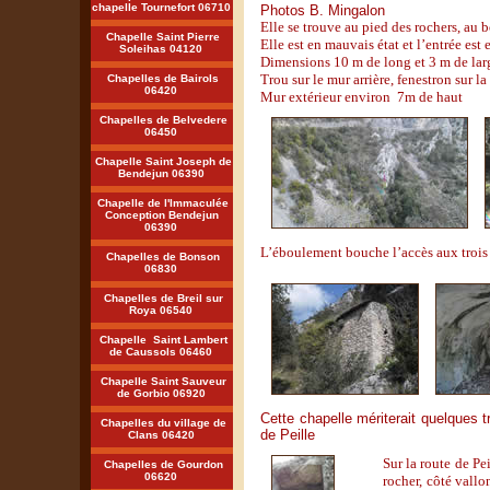
chapelle Tournefort 06710
Photos B. Mingalon
Elle se trouve au pied des rochers, au 
Chapelle Saint Pierre
Elle est en mauvais état et l’entrée est
Soleihas 04120
Dimensions 10 m de long et 3 m de lar
Trou sur le mur arrière, fenestron sur l
Chapelles d
e
Bairols
06420
Mur extérieur environ 7m de haut
Chapelles de Belvedere
06450
Chapelle Saint Joseph de
Bendejun 06390
Chapelle de l'Immaculée
Conception Bendejun
06390
L’éboulement
bouche l’accès aux trois
Chapelles de Bonson
06830
Chapelles de Breil sur
Roya 06540
Chapelle Saint Lambert
de Caussols 06460
Chapelle Saint Sauveur
de Gorbio 06920
Cette chapelle mériterait quelques 
Chapelles du village de
de Peille
Clans 06420
Sur la route de Pe
Chapelles de Gourdon
06620
rocher, côté vall