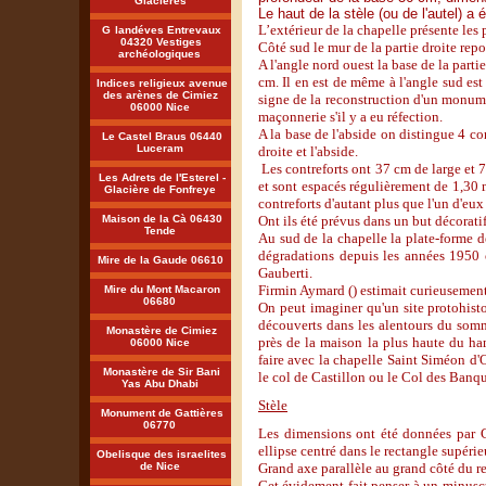
Glacières
Le haut de la stèle (ou de l'autel) a 
L’extérieur de la chapelle présente les p
G
landéves Entrevaux
04320 Vestiges
Côté sud le mur de la partie droite rep
archéologiques
A l'angle nord ouest la base de la par
cm. Il en est de même à l'angle sud est
Indices religieux avenue
des arènes de Cimiez
signe de la reconstruction d'un monumen
06000 Nice
maçonnerie s'il y a eu réfection.
A la base de l'abside on distingue 4 co
Le Castel Braus 06440
Luceram
droite et l'abside.
Les contreforts ont 37 cm de large et 
Les Adrets de l'Esterel -
et sont espacés régulièrement de 1,30 m
Glacière de Fonfreye
contreforts d'autant plus que l'un d'eux 
Ont ils été prévus dans un but décoratif
Maison de la Cà 06430
Tende
Au sud de la chapelle la plate-forme d
dégradations depuis les années 1950 o
Mire de la Gaude 06610
Gauberti.
Firmin Aymard () estimait curieusemen
Mire du Mont Macaron
06680
On peut imaginer qu'un site protohist
découverts dans les alentours du somme
Monastère de Cimiez
près de la maison la plus haute du ha
06000 Nice
faire avec la chapelle Saint Siméon d'O
Monastère de Sir Bani
le col de Castillon ou le Col des Banque
Yas Abu Dhabi
Stèle
Monument de Gattières
06770
Les dimensions ont été données par G
ellipse centré dans le rectangle supéri
Obelisque des israelites
Grand axe parallèle au grand côté du r
de Nice
Cet évidement fait penser à un minuscu