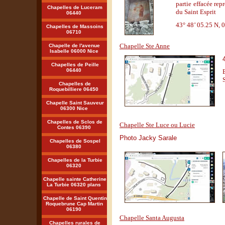
partie effacée re
Chapelles de Luceram
du Saint Esprit
06440
43° 48’ 05.25 N, 
Chapelles de Massoins
06710
Chapelle Ste Anne
Chapelle de l'avenue
Isabelle 06000 Nice
Chapelles de Peille
06440
Chapelles de
Roquebilliere 06450
Chapelle Saint Sauveur
06300 Nice
Chapelles de Sclos de
Chapelle Ste Luce ou Lucie
Contes 06390
Photo Jacky Sarale
Chapelles de Sospel
06380
Chapelles de la Turbie
06320
Chapelle sainte Catherine
La Turbie 06320 plans
Chapelle de Saint Quentin
Roquebrune Cap Martin
06190
Chapelle Santa Augusta
Chapelles rurales de