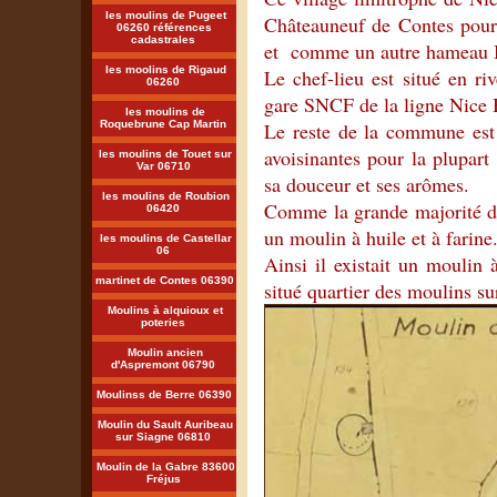
les moulins de Pugeet
Châteauneuf de Contes pour
06260 références
cadastrales
et comme un autre hameau 
les moolins de Rigaud
Le chef-lieu est situé en ri
06260
gare SNCF de la ligne Nice 
les moulins de
Roquebrune Cap Martin
Le reste de la commune est
avoisinantes pour la plupart
les moulins de Touet sur
Var 06710
sa douceur et ses arômes.
les moulins de Roubion
Comme la grande majorité des
06420
un moulin à huile et à farine
les moulins de Castellar
06
Ainsi il existait un moulin 
martinet de Contes 06390
situé quartier des moulins sur
Moulins à alquioux et
poteries
Moulin ancien
d'Aspremont 06790
Moulinss de Berre 06390
Moulin du Sault Auribeau
sur Siagne 06810
Moulin de la Gabre 83600
Fréjus