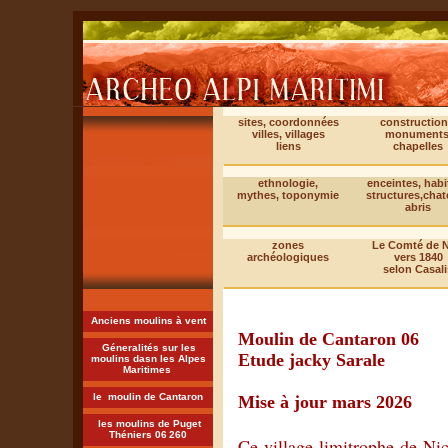
sites, coordonnées
construction
villes, villages
monuments
liens
chapelles
ethnologie,
enceintes, habi
mythes, toponymie
structures,cha
abris
zones
Le Comté de N
archéologiques
vers 1840
selon Casali
Anciens moulins à vent
Moulin de Cantaron 06
Géneralités sur les
Etude jacky Sarale
moulins dasn les Alpes
Maritimes
le moulin de Cantaron
Mise à jour mars 2026
les moulins de Puget
Théniers 06
260
Ce village limitrophe de Nic