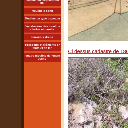
06
Moulins à sang
Moulins du type trapetum
Vocabulaire des moulins
a farine et paroirs
Paroirs à draps
Pressoirs et éléments en
fonte et en fer
Ci dessus cadastre de 18
quatre moulins de fontan
06540