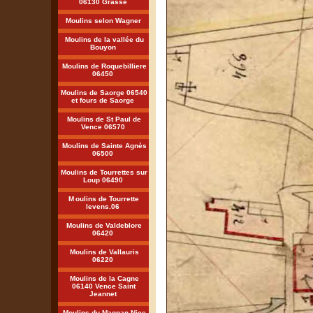
06130 Grasse
Moulins selon Wagner
Moulins de la vallée du
Bouyon
Moulins de Roquebilliere
06450
Moulins de Saorge 06540
et fours de Saorge
Moulins de St Paul de
Vence 06570
Moulins de Sainte Agnès
06500
Moulins de Tourrettes sur
Loup 06490
M
oulins de Tourrette
levens.06
Moulins de Valdeblore
06420
Moulins de Vallauris
06220
Moulins de la Cagne
06140 Vence Saint
Jeannet
Moulins du Magnan Nice