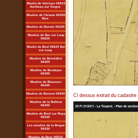
Moulin de Valcluse 06810
Auribeau sur Siagne
Moulins de l'Ariane 06300
Nice
Moulins de Bairols 06420
Moulins de Bar sur Loup
06620
Moulin du Beal 06620 Bar
sur Loup
Moulins de Belvédère
06450
Moulins de Bendejun
06390
Moulins de Blausasc
06440
Moulins de Bonson 06830
Ci dessus extrait du cadastr
Moulins de la Bollene
06450
Moulins de Breil sur Roya
06540
Les moulins de la Brigue
06430
Moulins du Broc 06510