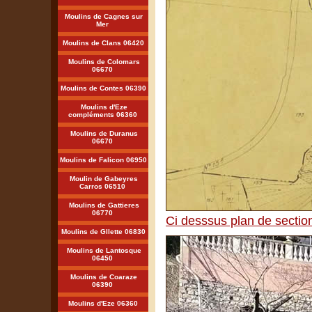
Moulins de Cagnes sur
Mer
Moulins de Clans 06420
Moulins de Colomars
06670
Moulins de Contes 06390
Moulins d'Eze
compléments 06360
Moulins de Duranus
06670
Moulins de Falicon 06950
Moulin de Gabeyres
Carros 06510
Moulins de Gattieres
06770
Ci desssus plan de sectio
Moulins de Gllette 06830
Moulins de Lantosque
06450
Moulins de Coaraze
06390
Moulins d'Eze 06360