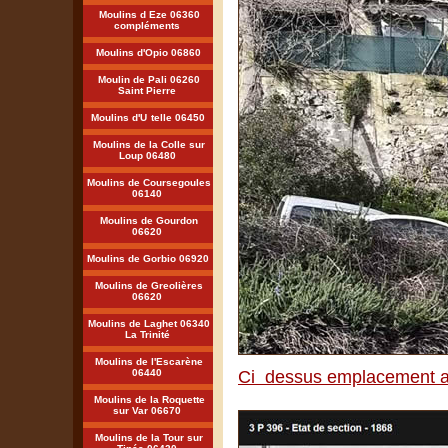
Moulins d Eze 06360
compléments
Moulins d'Opio 06860
Moulin de Pali 06260
Saint Pierre
Moulins d'U
telle 06450
Moulins de la Colle sur
Loup 06480
Moulins de Coursegoules
06140
Moulins de Gourdon
06620
Moulins de Gorbio 06920
Moulins de Greolières
06620
Moulins de Laghet 06340
La Trinité
Moulins de l'Escarène
06440
Ci dessus emplacement a
Moulins de la Roquette
sur Var 06670
Moulins de la Tour sur