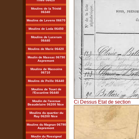
Tinée 06420
Moulins de la Trinité
06340
Moulins de Levens 06670
Moulins de Loda 06450
Moulins de Luceram
06440
Moulins de Marie 06420
Moulin de Massac 06790
Aspremont
Moulins de Massoins
06710
Moulins de Peille 06440
Moulins de Touet de
l'Escarène 06440
Moulin de l'avenue
Ci Dessus Etat de section
Beaudelaire 06200 Nice
Moulins du quartier du
Ray 06200 Nice
Moulins du Magnan 06790
Aspremont
Moulin du Rossignol