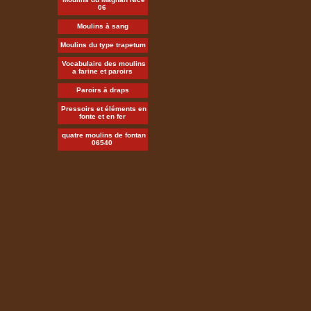
06
Moulins à sang
Moulins du type trapetum
Vocabulaire des moulins
a farine et paroirs
Paroirs à draps
Pressoirs et éléments en
fonte et en fer
quatre moulins de fontan
06540