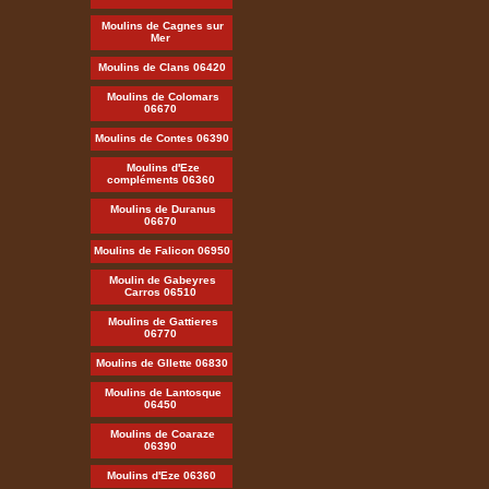
Moulins de Cagnes sur
Mer
Moulins de Clans 06420
Moulins de Colomars
06670
Moulins de Contes 06390
Moulins d'Eze
compléments 06360
Moulins de Duranus
06670
Moulins de Falicon 06950
Moulin de Gabeyres
Carros 06510
Moulins de Gattieres
06770
Moulins de Gllette 06830
Moulins de Lantosque
06450
Moulins de Coaraze
06390
Moulins d'Eze 06360