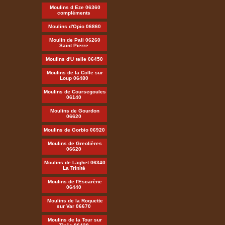
Moulins d Eze 06360
compléments
Moulins d'Opio 06860
Moulin de Pali 06260
Saint Pierre
Moulins d'U
telle 06450
Moulins de la Colle sur
Loup 06480
Moulins de Coursegoules
06140
Moulins de Gourdon
06620
Moulins de Gorbio 06920
Moulins de Greolières
06620
Moulins de Laghet 06340
La Trinité
Moulins de l'Escarène
06440
Moulins de la Roquette
sur Var 06670
Moulins de la Tour sur