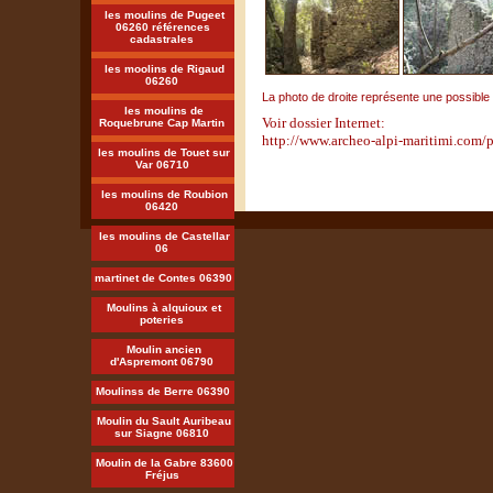
les moulins de Pugeet
06260 références
cadastrales
les moolins de Rigaud
06260
La photo de droite représente une possibl
les moulins de
Voir dossier Internet:
Roquebrune Cap Martin
http://www.archeo-alpi-maritimi.com/
les moulins de Touet sur
Var 06710
les moulins de Roubion
06420
les moulins de Castellar
06
martinet de Contes 06390
Moulins à alquioux et
poteries
Moulin ancien
d'Aspremont 06790
Moulinss de Berre 06390
Moulin du Sault Auribeau
sur Siagne 06810
Moulin de la Gabre 83600
Fréjus