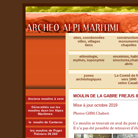
sites, coordonnées
construction
villes, villages
monuments
liens
chapelles
ethnologie,
enceintes, habi
mythes, toponymie
structures,cha
abris
zones
Le Comté de N
archéologiques
vers 1840
selon Casali
MOULIN DE LA GABRE FREJUS 8
Anciens moulins à vent
Mise à jour octobre 2019
Géneralités sur les
moulins dasn les Alpes
Photos GHM.Chabert
Maritimes
le moulin de Cantaron
Ce moulin se trouvait en aval du pont 
Il n’a pas été possible de retrouver d’é
les moulins de Puget
Théniers 06
260