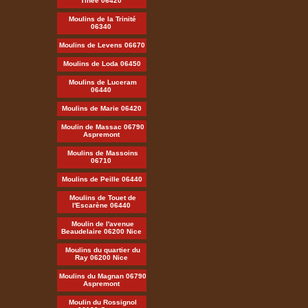
Tinée 06420
Moulins de la Trinité
06340
Moulins de Levens 06670
Moulins de Loda 06450
Moulins de Luceram
06440
Moulins de Marie 06420
Moulin de Massac 06790
Aspremont
Moulins de Massoins
06710
Moulins de Peille 06440
Moulins de Touet de
l'Escarène 06440
Moulin de l'avenue
Beaudelaire 06200 Nice
Moulins du quartier du
Ray 06200 Nice
Moulins du Magnan 06790
Aspremont
Moulin du Rossignol