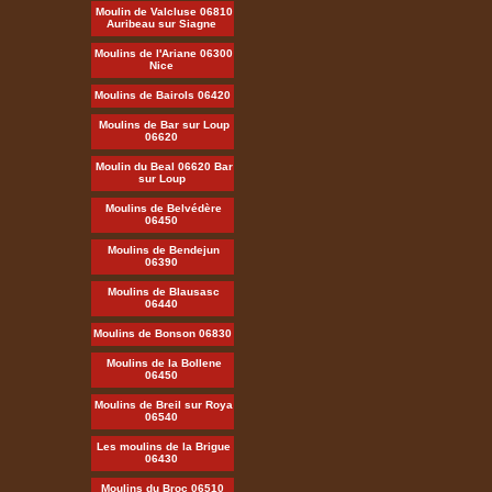
Moulin de Valcluse 06810
Auribeau sur Siagne
Moulins de l'Ariane 06300
Nice
Moulins de Bairols 06420
Moulins de Bar sur Loup
06620
Moulin du Beal 06620 Bar
sur Loup
Moulins de Belvédère
06450
Moulins de Bendejun
06390
Moulins de Blausasc
06440
Moulins de Bonson 06830
Moulins de la Bollene
06450
Moulins de Breil sur Roya
06540
Les moulins de la Brigue
06430
Moulins du Broc 06510