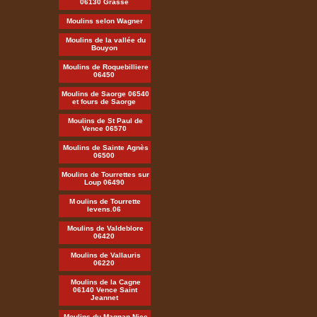
06130 Grasse
Moulins selon Wagner
Moulins de la vallée du
Bouyon
Moulins de Roquebilliere
06450
Moulins de Saorge 06540
et fours de Saorge
Moulins de St Paul de
Vence 06570
Moulins de Sainte Agnès
06500
Moulins de Tourrettes sur
Loup 06490
M
oulins de Tourrette
levens.06
Moulins de Valdeblore
06420
Moulins de Vallauris
06220
Moulins de la Cagne
06140 Vence Saint
Jeannet
Moulins du Magnan Nice