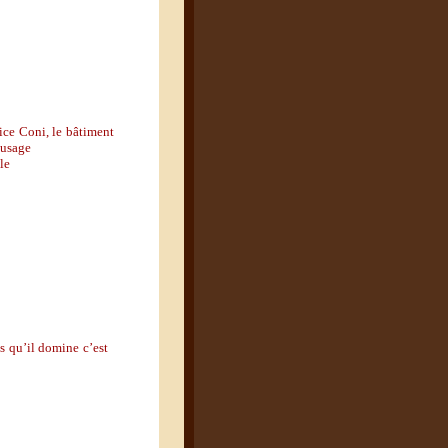
ice Coni, le bâtiment
 usage
le
ns qu
’
il domine c
’
est