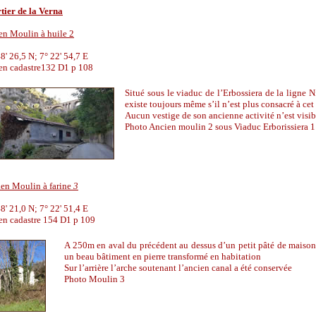
tier de la Verna
en Moulin à huile 2
8' 26,5 N; 7° 22' 54,7 E
en cadastre132 D1 p 108
Situé sous le viaduc de l
’
Erbossiera de la ligne N
existe toujours même s
’
il n
’
est plus consacré à cet
Aucun vestige de son ancienne activité n
’
est visib
Photo Ancien moulin 2 sous Viaduc Erborissiera 1
en Moulin à farine
3
8' 21,0 N; 7° 22' 51,4 E
en cadastre 154 D1 p 109
A 250m en aval du précédent au dessus d
’
un petit pâté de maiso
un beau bâtiment en pierre transformé en habitation
Sur l
’
arrière l
’
arche soutenant l
’
ancien canal a été conservée
Photo Moulin 3