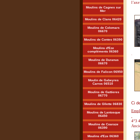
l’ax
Moulins de Cagnes sur
Mer
Moulins de Clans 06420
Moulins de Colomars
06670
Moulins de Contes 06390
Moulins d'Eze
compléments 06360
.
Moulins de Duranus
06670
Moulins de Falicon 06950
Moulin de Gabeyres
Carros 06510
Moulins de Gattieres
06770
Ci de
Moulins de Gllette 06830
Empl
Moulins de Lantosque
06450
4°3 4
Moulins de Coaraze
Anci
06390
Moulins d'Eze 06360