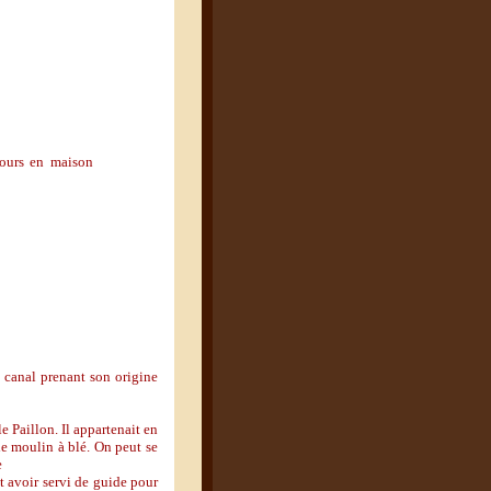
jours en maison
 canal prenant son origine
le Paillon. Il appartenait en
de moulin à blé. On peut se
e
it avoir servi de guide pour