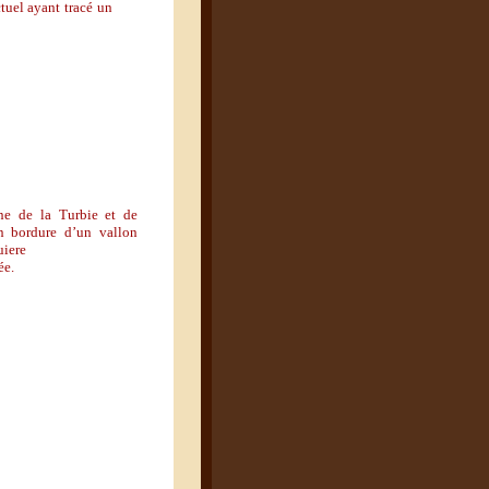
ctuel ayant tracé un
ne de la Turbie et de
en bordure d
’
un vallon
uiere
ée.