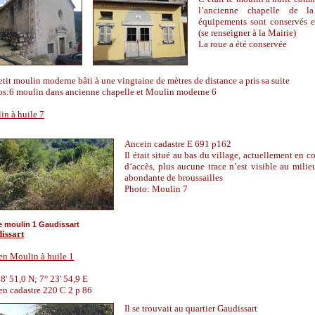
l
’
ancienne chapelle de la
équipements sont conservés et
(se renseigner à la Mairie)
La roue a été conservée
tit moulin moderne bâti à une vingtaine de mètres de distance a pris sa suite
os:6 moulin dans ancienne chapelle et Moulin moderne 6
in à huile 7
Ancein cadastre E 691 p162
Il était situé au bas du village, actuellement en c
d
‘
accès, plus aucune trace n
’
est visible au milie
abondante de broussailles
Photo: Moulin 7
e moulin 1 Gaudissart
issart
en Moulin à huile 1
8' 51,0 N; 7° 23' 54,9 E
en cadastre 220 C 2 p 86
Il se trouvait au quartier Gaudissart