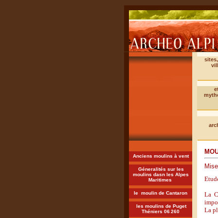
sites
vil
e
myth
arc
MOU
Anciens moulins à vent
Mise
Géneralités sur les
moulins dasn les Alpes
Etude
Maritimes
le moulin de Cantaron
La C
impor
les moulins de Puget
La pl
Théniers 06
260