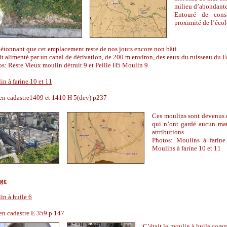
milieu d
’
abondantes
Entouré de const
proximité de l
’
écol
t étonnant
que cet emplacement reste de nos jours encore non bâti
ait alimenté par un canal de dérivation, de 200 m environ, des eaux du ruisseau du 
s: Reste Vieux moulin détruit 9 et Peille H5 Moulin 9
n à farine 10 et 11
en cadastre1409 et 1410 H 5(dev) p237
Ces moulins sont devenus 
qui n
’
ont gardé aucun mat
attributions
Photos: Moulins à farine
Moulins à farine 10 et 11
age
in à huile 6
en cadastre E 359 p 147
C’était le moulin à huile co