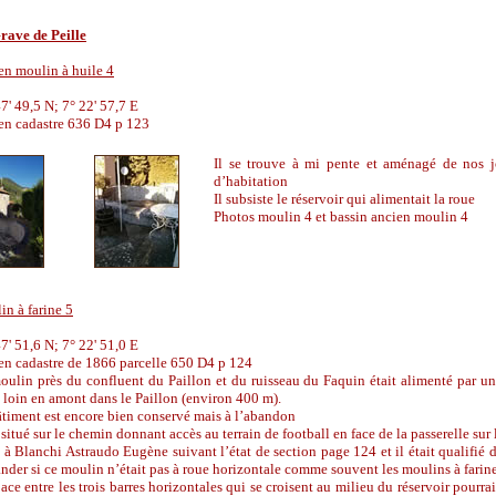
rave de Peille
en moulin à huile 4
7' 49,5 N; 7° 22' 57,7 E
en cadastre 636 D4 p 123
Il se trouve à mi pente et aménagé de nos 
d
’
habitation
Il subsiste le réservoir qui alimentait la roue
Photos moulin 4 et bassin ancien moulin 4
n à farine 5
7' 51,6 N; 7° 22' 51,0 E
en cadastre de 1866 parcelle 650 D4 p 124
ulin près du confluent du Paillon et du ruisseau du Faquin était alimenté par un
 loin en amont dans le Paillon (environ 400 m).
timent est encore bien conservé mais à l’abandon
t situé sur le chemin donnant accès au terrain de football en face de la passerelle sur 
à Blanchi Astraudo Eugène suivant l’état de section page 124 et il était qualifié 
der si ce moulin n’était pas à roue horizontale comme souvent les moulins à farin
ace entre les trois barres horizontales qui se croisent au milieu du réservoir pourra