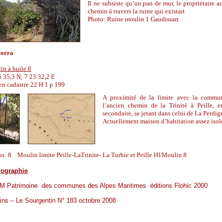
Il ne subsiste qu
’
un pan de mur, le propriétaire a
chemin à travers la ruine qui existait
Photo: Ruine moulin 1 Gaudissart
orra
in à huile 8
 35,3 N; 7 23 32,2 E
en cadastre 22 H 1 p 199
A proximité de la limite avec la commu
l
’
ancien chemin de la Trinité à Peille, 
secondaire, se jetant dans celui de La Perdig
Actuellement maison d
’
habitation assez isol
os: 8 Moulin limite Peille-LaTrinite- La Turbie et Peille H1Moulin 8
iographie
 Patrimoine des communes des Alpes Maritimes éditions Flohic 2000
ins – Le Sourgentin N° 183 octobre 2008