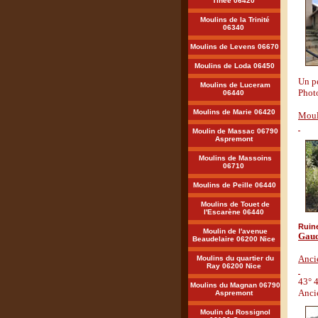
Tinée 06420
Moulins de la Trinité
06340
Moulins de Levens 06670
Moulins de Loda 06450
Un pe
Moulins de Luceram
Phot
06440
Moulins de Marie 06420
Moul
Moulin de Massac 06790
Aspremont
Moulins de Massoins
06710
Moulins de Peille 06440
Moulins de Touet de
l'Escarène 06440
Ruin
Moulin de l'avenue
Gaud
Beaudelaire 06200 Nice
Anci
Moulins du quartier du
Ray 06200 Nice
43° 4
Moulins du Magnan 06790
Anci
Aspremont
Moulin du Rossignol