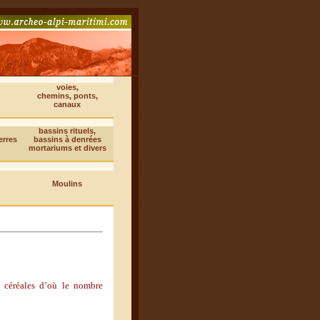
voies,
chemins, ponts,
canaux
bassins rituels,
erres
bassins à denrées
mortariums et divers
Moulins
 céréales d
’
où le nombre