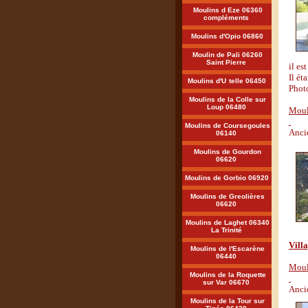
Moulins d Eze 06360
compléments
Moulins d'Opio 06860
Moulin de Pali 06260
Saint Pierre
il es
Il ét
Moulins d'U
telle 06450
Photo
Moulins de la Colle sur
Loup 06480
Mouli
Moulins de Coursegoules
Anci
06140
Moulins de Gourdon
06620
Moulins de Gorbio 06920
Moulins de Greolières
06620
Moulins de Laghet 06340
La Trinité
Vill
Moulins de l'Escarène
06440
Moul
Moulins de la Roquette
sur Var 06670
Anci
Moulins de la Tour sur