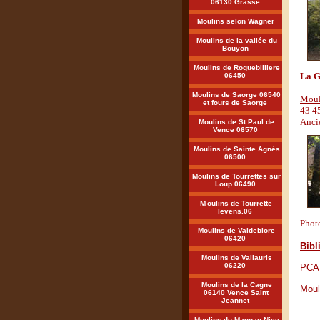
06130 Grasse
Moulins selon Wagner
Moulins de la vallée du
Bouyon
Moulins de Roquebilliere
La G
06450
Moulins de Saorge 06540
Moul
et fours de Saorge
43 45
Anci
Moulins de St Paul de
Vence 06570
Moulins de Sainte Agnès
06500
Moulins de Tourrettes sur
Loup 06490
M
oulins de Tourrette
levens.06
Phot
Moulins de Valdeblore
06420
Bibl
Moulins de Vallauris
06220
PCAM
Moulins de la Cagne
Moul
06140 Vence Saint
Jeannet
Moulins du Magnan Nice