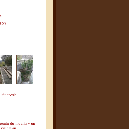
e:
ison
 réservoir
hemin du moulin » un
 visible au