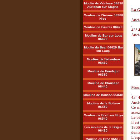
Moulin de Valcluse 06810
Auribeau sur Siagne
La G
Moulins de l'Ariane 06300
Nice
Anci
Moulins de Bairols 06420
43° 4
Anci
Moulins de Bar sur Loup
06620
Moulin du Beal 06620 Bar
sur Loup
Moulins de Belvédère
06450
Moulins de Bendejun
06390
Moulins de Blausasc
06440
Mouli
Moulins de Bonson 06830
43° 4
Anci
Moulins de la Bollene
06450
Ce mo
assez
Moulins de Breil sur Roya
Le bâ
06540
Il es
1866 
Les moulins de la Brigue
06430
deman
L’esp
Moulins du Broc 06510