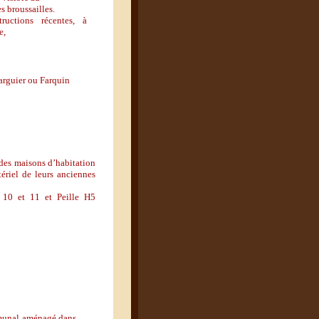
 broussailles.
ructions récentes, à
e,
Farguier ou Farquin
des maisons d
’
habitation
ériel de leurs anciennes
 10 et 11 et Peille H5
mmunal aménagé dans