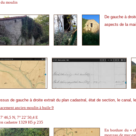
e du moulin
De gauche à droit
aspects de la ma
ssus de gauche à droite extrait du plan cadastral, état de section, le canal, le
acement ancien moulin à huile 9
7' 46,5 N; 7° 22' 50,4 E
en cadastre 1329 H5 p 235
En bordure du « c
morceau de mur est