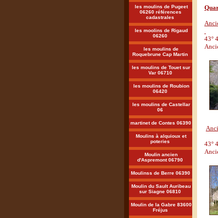
les moulins de Pugeet
Quar
06260 références
cadastrales
Anci
les moolins de Rigaud
06260
43° 4
Anci
les moulins de
Roquebrune Cap Martin
les moulins de Touet sur
Var 06710
les moulins de Roubion
06420
les moulins de Castellar
06
martinet de Contes 06390
Anci
Moulins à alquioux et
poteries
43° 4
Anci
Moulin ancien
d'Aspremont 06790
Moulinss de Berre 06390
Moulin du Sault Auribeau
sur Siagne 06810
Moulin de la Gabre 83600
Fréjus