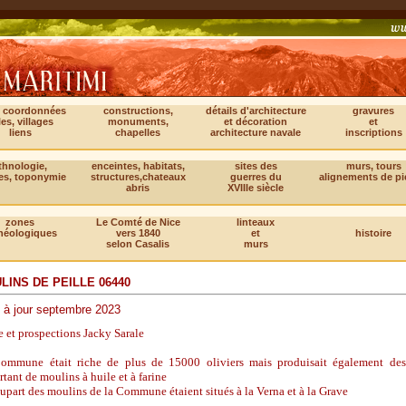
, coordonnées
constructions,
détails d'architecture
gravures
les, villages
monuments,
et décoration
et
liens
chapelles
architecture navale
inscriptions
thnologie,
enceintes, habitats,
sites des
murs, tours
es, toponymie
structures,chateaux
guerres du
alignements de pi
abris
XVIIIe siècle
zones
Le Comté de Nice
linteaux
héologiques
vers 1840
et
histoire
selon Casalis
murs
LINS DE PEILLE 06440
 à jour septembre 2023
 et prospections Jacky Sarale
ommune était riche de plus de 15000 oliviers mais produisait également des
tant de moulins à huile et à farine
upart des moulins de la Commune étaient situés à la Verna et à la Grave