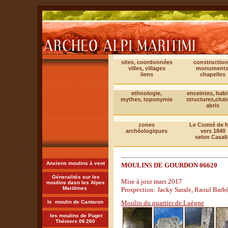
sites, coordonnées
construction
villes, villages
monuments
liens
chapelles
ethnologie,
enceintes, habi
mythes, toponymie
structures,cha
abris
zones
Le Comté de N
archéologiques
vers 1840
selon Casali
Anciens moulins à vent
MOULINS DE GOURDON 06620
Géneralités sur les
Mise à jour mars 2017
moulins dasn les Alpes
Maritimes
Prospection: Jacky Sarale, Raoul Barb
le moulin de Cantaron
Moulin du quartier de Luègne
les moulins de Puget
Théniers 06
260