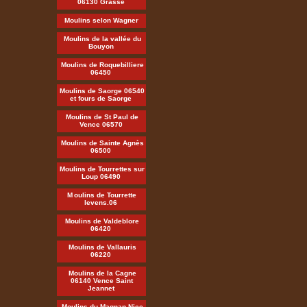
06130 Grasse
Moulins selon Wagner
Moulins de la vallée du
Bouyon
Moulins de Roquebilliere
06450
Moulins de Saorge 06540
et fours de Saorge
Moulins de St Paul de
Vence 06570
Moulins de Sainte Agnès
06500
Moulins de Tourrettes sur
Loup 06490
M
oulins de Tourrette
levens.06
Moulins de Valdeblore
06420
Moulins de Vallauris
06220
Moulins de la Cagne
06140 Vence Saint
Jeannet
Moulins du Magnan Nice