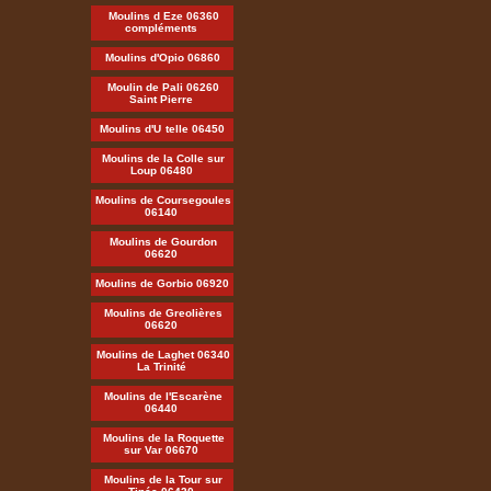
Moulins d Eze 06360
compléments
Moulins d'Opio 06860
Moulin de Pali 06260
Saint Pierre
Moulins d'U
telle 06450
Moulins de la Colle sur
Loup 06480
Moulins de Coursegoules
06140
Moulins de Gourdon
06620
Moulins de Gorbio 06920
Moulins de Greolières
06620
Moulins de Laghet 06340
La Trinité
Moulins de l'Escarène
06440
Moulins de la Roquette
sur Var 06670
Moulins de la Tour sur