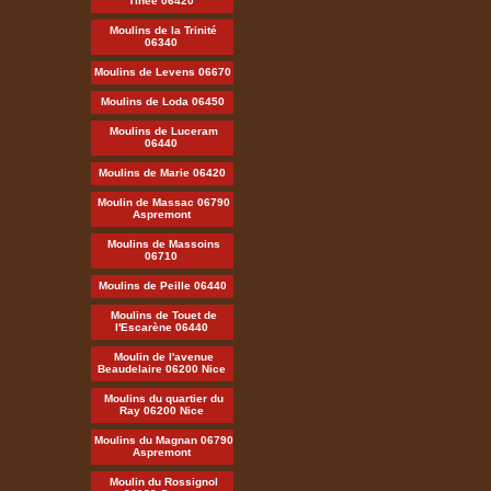
Tinée 06420
Moulins de la Trinité
06340
Moulins de Levens 06670
Moulins de Loda 06450
Moulins de Luceram
06440
Moulins de Marie 06420
Moulin de Massac 06790
Aspremont
Moulins de Massoins
06710
Moulins de Peille 06440
Moulins de Touet de
l'Escarène 06440
Moulin de l'avenue
Beaudelaire 06200 Nice
Moulins du quartier du
Ray 06200 Nice
Moulins du Magnan 06790
Aspremont
Moulin du Rossignol