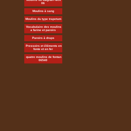
06
Moulins à sang
Moulins du type trapetum
Vocabulaire des moulins
a farine et paroirs
Paroirs à draps
Pressoirs et éléments en
fonte et en fer
quatre moulins de fontan
06540