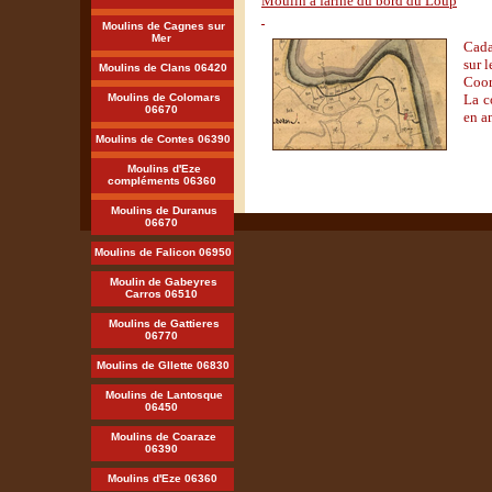
Moulin à farine du bord du Loup
Moulins de Cagnes sur
Mer
Cada
sur 
Moulins de Clans 06420
Coor
Moulins de Colomars
La c
06670
en a
Moulins de Contes 06390
Moulins d'Eze
compléments 06360
Moulins de Duranus
06670
Moulins de Falicon 06950
Moulin de Gabeyres
Carros 06510
Moulins de Gattieres
06770
Moulins de Gllette 06830
Moulins de Lantosque
06450
Moulins de Coaraze
06390
Moulins d'Eze 06360