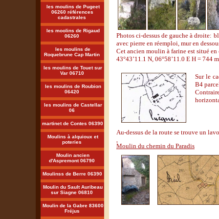
les moulins de Pugeet
06260 références
cadastrales
les moolins de Rigaud
Photos ci-dessus de gauche à droite: bl
06260
avec pierre en réemploi, mur en dessous
les moulins de
Cet ancien moulin à farine est situé en
Roquebrune Cap Martin
43°43’11.1 N, 06°58’11.0 E H = 744 m
les moulins de Touet sur
Var 06710
Sur le c
B4 parcel
les moulins de Roubion
Contrair
06420
horizont
les moulins de Castellar
06
martinet de Contes 06390
Au-dessus de la route se trouve un lav
Moulins à alquioux et
poteries
Moulin du chemin du Paradis
Moulin ancien
d'Aspremont 06790
Moulinss de Berre 06390
Moulin du Sault Auribeau
sur Siagne 06810
Moulin de la Gabre 83600
Fréjus