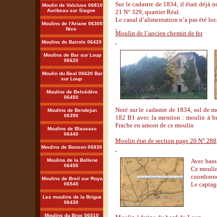
Sur le cadastre de 1834, il était déjà 
Moulin de Valcluse 06810
Auribeau sur Siagne
21 N° 329, quartier Réal.
Le canal d’alimentation n’a pas été loc
Moulins de l'Ariane 06300
Nice
Moulin de l’ancien chemin de fer
Moulins de Bairols 06420
Moulins de Bar sur Loup
06620
Moulin du Beal 06620 Bar
sur Loup
Moulins de Belvédère
06450
Noté sur le cadastre de 1834, sol de 
Moulins de Bendejun
06390
182 B1 avec la mention : moulin à hui
Frache en amont de ce moulin
Moulins de Blausasc
06440
Moulin état de section page 20 N° 288
Moulins de Bonson 06830
Moulins de la Bollene
Avec bass
06450
Ce moulin 
coordonné
Moulins de Breil sur Roya
Le captag
06540
Les moulins de la Brigue
06430
Moulins du Broc 06510