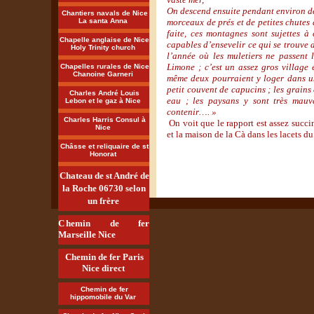
On descend ensuite pendant environ deu
Chantiers navals de Nice
La santa Anna
morceaux de prés et de petites chutes 
faite, ces montagnes sont sujettes à
Chapelle anglaise de Nice
capables d’ensevelir ce qui se trouve 
Holy Trinity church
l’année où les muletiers ne passent 
Limone ; c’est un assez gros village
Chapelles rurales de Nice
Chanoine Garneri
même deux pourraient y loger dans un 
petit couvent de capucins ; les grains
Charles André Louis
eau ; les paysans y sont très mauv
Lebon et le gaz à Nice
contenir…. »
Charles Harris Consul à
On voit que le rapport est assez succ
Nice
et la maison de la Cà dans les lacets du 
Châsse et reliquaire de st
Honorat
Chateau de st André de
la Roche 06730 selon
un frère
C
hemin de fer
Marseille Nice
Chemin de fer Paris
Nice direct
Chemin de fer
hippomobile du Var